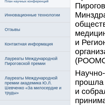
План научных конференций
Пирогов
Минздр
Инновационные технологии
обществ
Отзывы
медицин
и Регио
Контактная информация
организ
(РООМС
Лауреаты Международной
Пироговской премии
Научно-
Лауреаты Международной
прошла
премии академика Ю.Л.
Шевченко «За милосердие и
и собра
труды»
принима