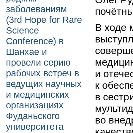
заболеваниям
почётны
(3rd Hope for Rare
В ходе 
Science
выступл
Conference) в
соверше
Шанхае и
медици
провели серию
и отече
рабочих встреч в
ведущих научных
к обесп
и медицинских
в сестр
организациях
мульти
Фуданьского
во внед
университета
качеств