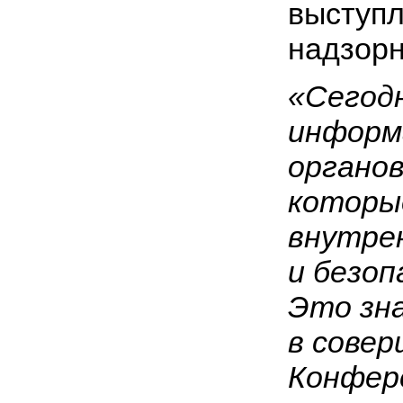
выступл
надзорн
«Сегод
информа
органов
которы
внутре
и безоп
Это зн
в сове
Конфер