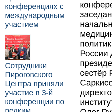
конфере
конференциях с
заседан
международным
начальн
участием
медицин
политик
России 
президе
Сотрудники
сестёр 
Пироговского
Саркисо
Центра приняли
директ
участие в 3-й
конференции по
институ
редким
Олег Ру