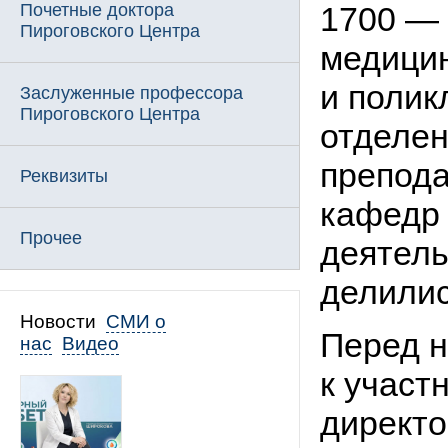
Почетные доктора
1700 — 
Пироговского Центра
медицин
и полик
Заслуженные профессора
Пироговского Центра
отделен
препода
Реквизиты
кафедр 
Прочее
деятель
делилис
Новости
СМИ о
Перед 
нас
Видео
к участ
директо