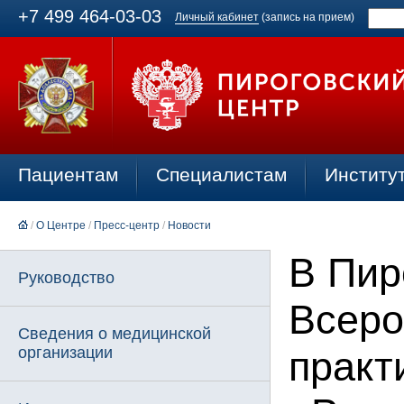
+7 499 464-03-03
Личный кабинет
(запись на прием)
Пациентам
Специалистам
Институ
/
О Центре
/
Пресс-центр
/
Новости
В Пир
Руководство
Всеро
Сведения о медицинской
организации
практ