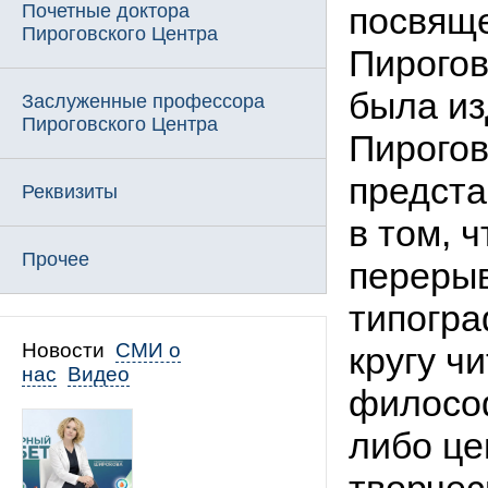
Почетные доктора
посвяще
Пироговского Центра
Пирогов
была из
Заслуженные профессора
Пироговского Центра
Пирогов
предста
Реквизиты
в том, 
Прочее
перерыв
типогр
Новости
СМИ о
кругу ч
нас
Видео
философ
либо це