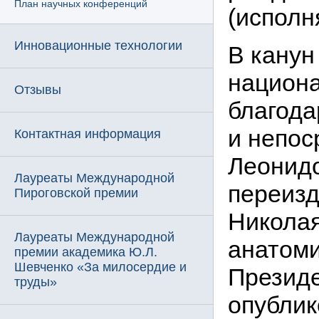
План научных конференций
(исполня
Инновационные технологии
В кану
национа
Отзывы
благода
и непос
Контактная информация
Леонид
Лауреаты Международной
переизд
Пироговской премии
Николая
Лауреаты Международной
анатоми
премии академика Ю.Л.
Шевченко «За милосердие и
Президе
труды»
опублик