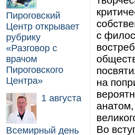
творчес
критиче
Пироговский
собстве
Центр открывает
с филос
рубрику
востреб
«Разговор с
обществ
врачом
Пироговского
посвяти
Центра»
на попр
вероятн
1 августа
анатом,
великог
Во всту
Всемирный день