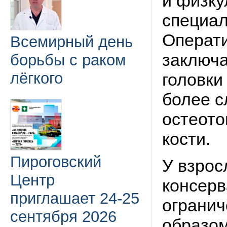
и физку
специал
Операт
Всемирный день
заключа
борьбы с раком
лёгкого
головки
более с
остеото
кости.
Пироговский
У взрос
Центр
консерв
приглашает 24-25
огранич
сентября 2026
образом