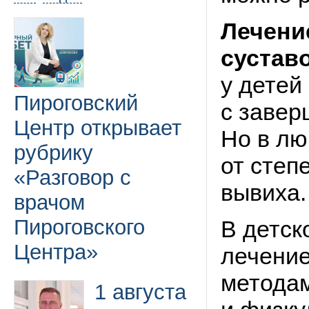
Лечени
сустав
у детей
Пироговский
с завер
Центр открывает
Но в лю
рубрику
от степ
«Разговор с
вывиха.
врачом
Пироговского
В детск
Центра»
лечение
методам
1 августа