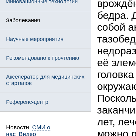
врождё
Инновационные технологии
бедра. 
Заболевания
собой а
тазобед
Научные мероприятия
недораз
Рекомендовано к прочтению
её элем
головка
Акселератор для медицинских
стартапов
окружаю
Посколь
Референс-центр
заканчи
лет, ле
Новости
СМИ о
можно 
нас
Видео