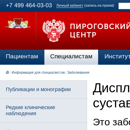
+7 499 464-03-03
Личный кабинет
(запись на прием)
Пациентам
Специалистам
Институ
/
Информация для специалистов
/
Заболевания
Диспл
Публикации и монографии
суста
Редкие клинические
наблюдения
Это заб