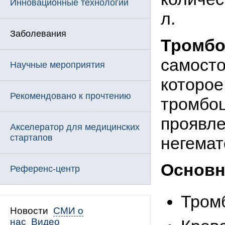
Инновационные технологии
л.
Заболевания
Тромбо
самост
Научные мероприятия
которое
Рекомендовано к прочтению
тромбоц
проявле
Акселератор для медицинских
стартапов
негемат
Основн
Референс-центр
Тромб
Новости
СМИ о
нас
Видео