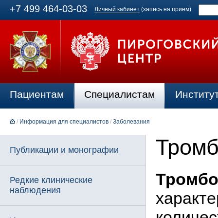
+7 499 464-03-03
Личный кабинет
(запись на прием)
Пациентам
Специалистам
Институ
/
Информация для специалистов
/
Заболевания
Тромб
Публикации и монографии
Тромбо
Редкие клинические
наблюдения
характ
количес