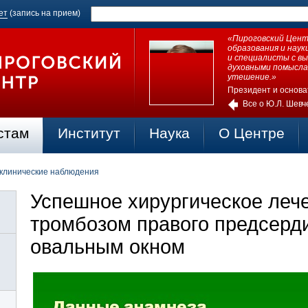
ет
(запись на прием)
«Пироговский Центр
образования и нау
и специалисты с в
духовными помысла
утешение.»
Президент и основа
Все о Ю.Л. Шевч
стам
Институт
Наука
О Центре
 клинические наблюдения
Успешное хирургическое лече
тромбозом правого предсерд
овальным окном