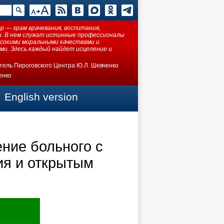
 — храм врачевания, воспитания,
ки. В нем служат истинные профессионалы
ысокими моральными качествами и
ми. Здесь каждый найдет исцеление и
тель Пироговского Центра Ю.Л. Шевченко
енко
English version
ние больного с
ия и открытым