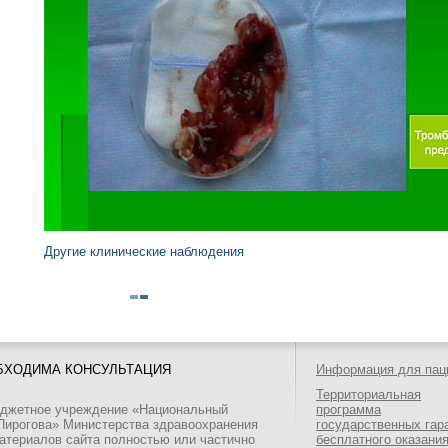
Другие клинические наблюдения
БХОДИМА КОНСУЛЬТАЦИЯ
Информация для пац
Территориальная
юджетное учреждение «Национальный
программа
 Пирогова» Министерства здравоохранения
государственных гар
атериалов сайта полностью или частично
бесплатного оказани