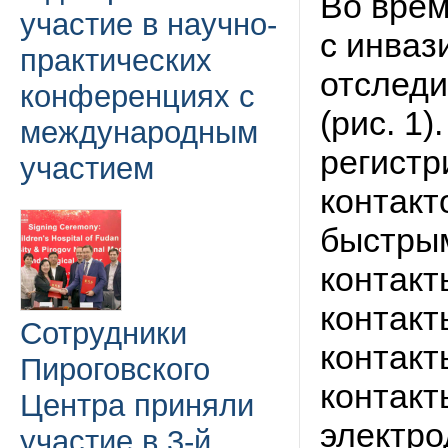
Во врем
участие в научно-
с инваз
практических
отследи
конференциях с
(рис. 1
международным
регистр
участием
контакт
быстры
контакт
контакт
Сотрудники
контакт
Пироговского
контакт
Центра приняли
электро
участие в 3-й