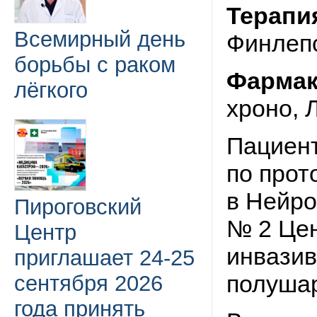
Терапи
Всемирный день
Финлепс
борьбы с раком
Фармак
лёгкого
хроно, 
Пациен
по прот
в Нейро
Пироговский
№ 2 Цен
Центр
инвазив
приглашает 24-25
полушар
сентября 2026
года принять