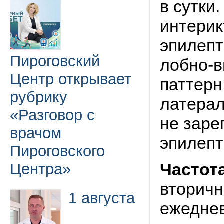
в сутки
интерик
эпилепт
Пироговский
лобно-в
Центр открывает
паттерн
рубрику
латера
«Разговор с
не заре
врачом
эпилепт
Пироговского
Частот
Центра»
вторичн
1 августа
ежедне