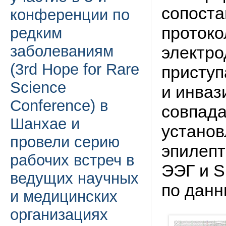
сопоста
конференции по
протоко
редким
заболеваниям
электро
(3rd Hope for Rare
присту
Science
и инваз
Conference) в
совпада
Шанхае и
установ
провели серию
эпилепт
рабочих встреч в
ЭЭГ и S
ведущих научных
по данн
и медицинских
организациях