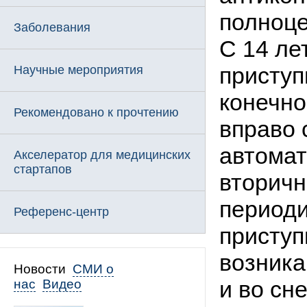
полноце
Заболевания
С 14 ле
приступ
Научные мероприятия
конечно
Рекомендовано к прочтению
вправо
автома
Акселератор для медицинских
стартапов
вторичн
периоди
Референс-центр
приступ
возника
Новости
СМИ о
и во сн
нас
Видео