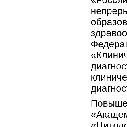
непрер
образо
здравоо
Федерац
«Клинич
диагнос
клиниче
диагнос
Повыше
«Академ
«Цитоло