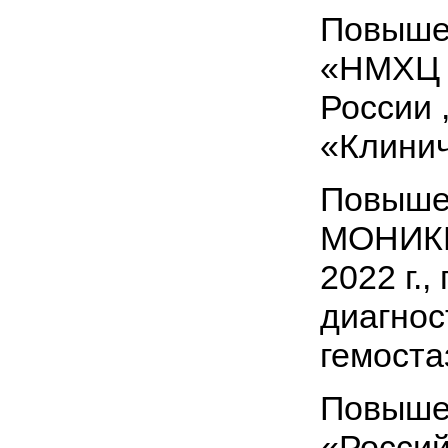
Повыше
«НМХЦ и
России ,
«Клинич
Повыше
МОНИКИ
2022 г.
диагнос
гемоста
Повыше
«Россий