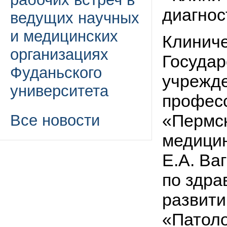
диагнос
ведущих научных
и медицинских
Клиниче
организациях
Государ
Фуданьского
учрежд
университета
профес
«Пермск
Все новости
медицин
Е.А. Ва
по здра
развит
«Патоло