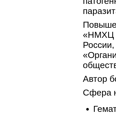
патоген
паразит
Повыше
«НМХЦ и
России,
«Органи
обществ
Автор б
Сфера н
Гема