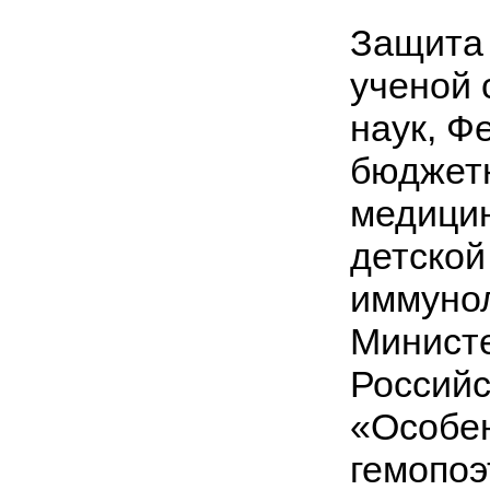
Защита 
ученой 
наук, Ф
бюджет
медицин
детской
иммунол
Минист
Российс
«Особен
гемопоэ