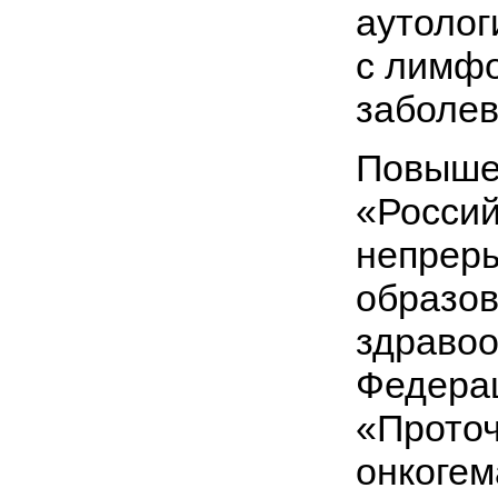
аутолог
с лимф
заболев
Повыше
«Россий
непрер
образо
здравоо
Федерац
«Проточ
онкогем