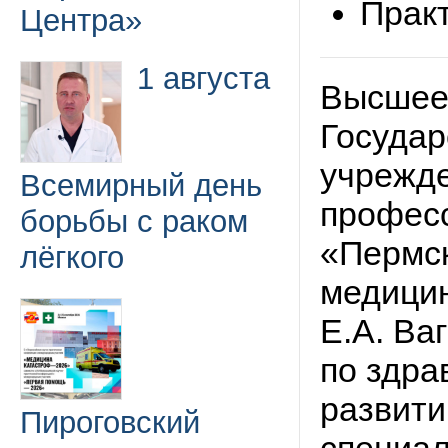
Прак
Центра»
1 августа
Высшее
Государ
учрежд
Всемирный день
профес
борьбы с раком
«Пермск
лёгкого
медицин
Е.А. Ва
по здра
развити
Пироговский