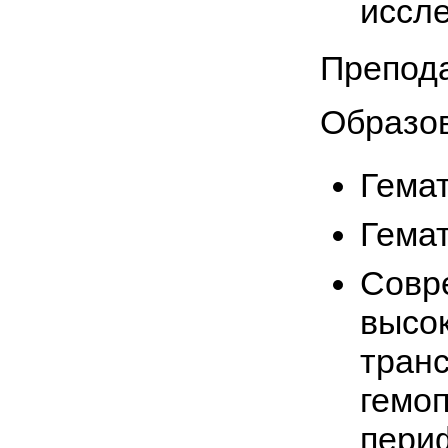
иссл
Препода
Образо
Гемат
Гемат
Совр
высо
тран
гемоп
пери