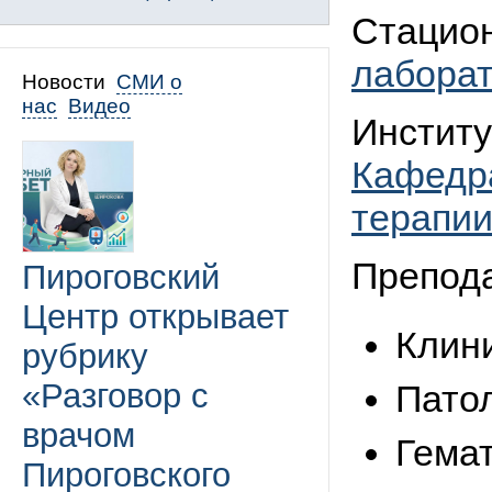
Стацио
лабора
Новости
СМИ о
нас
Видео
Институ
Кафедра
терапи
Препод
Пироговский
Центр открывает
Клин
рубрику
«Разговор с
Пато
врачом
Гема
Пироговского