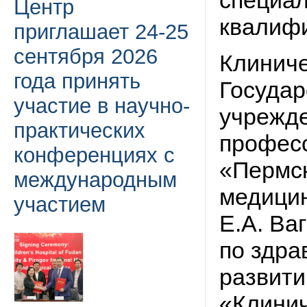
специал
Центр
квалифи
приглашает 24-25
сентября 2026
Клиниче
года принять
Государ
участие в научно-
учрежд
практических
профес
конференциях с
«Пермск
международным
медицин
участием
Е.А. Ва
по здра
развит
«Клинич