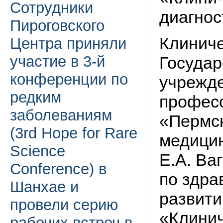
Сотрудники
диагнос
Пироговского
Клиниче
Центра приняли
участие в 3-й
Государ
конференции по
учрежд
редким
профес
заболеваниям
«Пермск
(3rd Hope for Rare
медицин
Science
Е.А. Ва
Conference) в
по здра
Шанхае и
развит
провели серию
«Клинич
рабочих встреч в