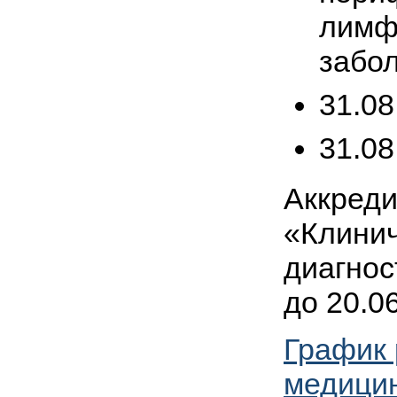
лимф
забол
31.08
31.08
Аккреди
«Клинич
диагнос
до 20.0
График 
медицин