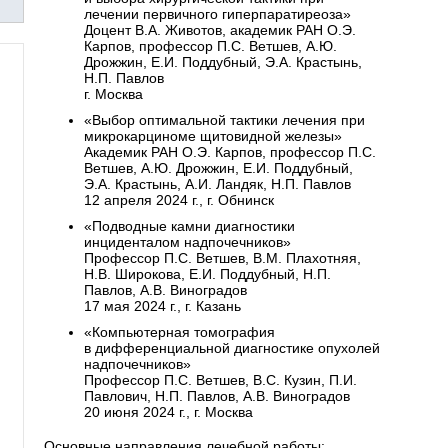
лечении первичного гиперпаратиреоза»
Доцент В.А. Животов, академик РАН О.Э.
Карпов, профессор П.С. Ветшев, А.Ю.
Дрожжин, Е.И. Поддубный, Э.А. Крастынь,
Н.П. Павлов
г. Москва
«Выбор оптимальной тактики лечения при
микрокарциноме щитовидной железы»
Академик РАН О.Э. Карпов, профессор П.С.
Ветшев, А.Ю. Дрожжин, Е.И. Поддубный,
Э.А. Крастынь, А.И. Ландяк, Н.П. Павлов
12 апреля 2024 г., г. Обнинск
«Подводные камни диагностики
инциденталом надпочечников»
Профессор П.С. Ветшев, В.М. Плахотняя,
Н.В. Широкова, Е.И. Поддубный, Н.П.
Павлов, А.В. Виноградов
17 мая 2024 г., г. Казань
«Компьютерная томография
в дифференциальной диагностике опухолей
надпочечников»
Профессор П.С. Ветшев, В.С. Кузин, П.И.
Павлович, Н.П. Павлов, А.В. Виноградов
20 июня 2024 г., г. Москва
Основные направления лечебной работы: