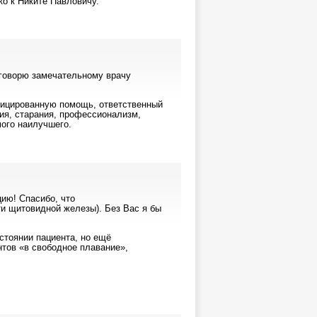
ко к Никите Павловичу.
 говорю замечательному врачу
фицированную помощь, ответственный
ия, старания, профессионализм,
ого наилучшего.
цию! Спасибо, что
ти щитовидной железы). Без Вас я бы
стоянии пациента, но ещё
нтов «в свободное плавание»,