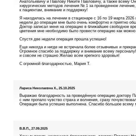
Анатольевичу и Павлову Никите Павловичу, а также всему О
хирургических методов лечения № 1 за проведенное лечение,
к пациентам, внимание и поддержку!
Я находилась на лечении в стационаре с 16 по 19 марта 2026 
недели до операции мне было очень комфортно и приятно об
Доктор записал меня на операцию в ближайшее свободное врем
цветения мне необходимо было провести операцию как можно 
Спустя две недели операция прошла успешно!
Еще никогда и нигде не встречала более отзывчивых и прекра
Огромное спасибо за поддержку и внимание всему персоналу
и совсем не страшно Желаю всем крепкого здоровья!
С огромной благодарностью, Мария Т.
Лариса Николаевна Х., 25.10.2025
Выражаю благодарность за проведённую операцию доктору П
с ним пропало чувство страха и волнения, сразу почувствова
Операция была успешно выполнена. Спасибо большое всему 
В.В.П., 27.09.2025