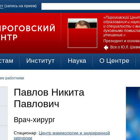
ет
(запись на прием)
«Пироговский Центр
образования и нау
и специалисты с в
духовными помысла
утешение.»
Президент и основа
Все о Ю.Л. Шевч
стам
Институт
Наука
О Центре
ие работники
Павлов Никита
Павлович
Врач-хирург
Стационар:
Центр маммологии и эндокринной
хирургии