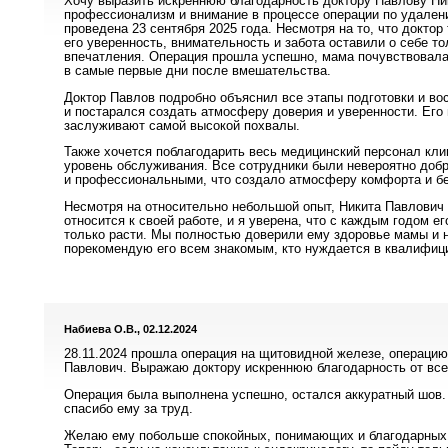
Хочу выразить искреннюю благодарность доктору Павлову Ни
профессионализм и внимание в процессе операции по удален
проведена 23 сентября 2025 года. Несмотря на то, что доктор
его уверенность, внимательность и забота оставили о себе 
впечатления. Операция прошла успешно, мама почувствовала
в самые первые дни после вмешательства.
Доктор Павлов подробно объяснил все этапы подготовки и во
и постарался создать атмосферу доверия и уверенности. Его
заслуживают самой высокой похвалы.
Также хочется поблагодарить весь медицинский персонал кли
уровень обслуживания. Все сотрудники были невероятно до
и профессиональными, что создало атмосферу комфорта и бе
Несмотря на относительно небольшой опыт, Никита Павлович 
относится к своей работе, и я уверена, что с каждым годом 
только расти. Мы полностью доверили ему здоровье мамы и 
порекомендую его всем знакомым, кто нуждается в квалифиц
Набиева О.В., 02.12.2024
28.11.2024 прошла операция на щитовидной железе, операци
Павлович. Выражаю доктору искреннюю благодарность от все
Операция была выполнена успешно, остался аккуратный шов.
спасибо ему за труд.
Желаю ему побольше спокойных, понимающих и благодарных п