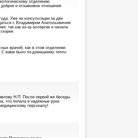
нкологическому отделению
 доброе и отзывчивое отношение
года. Уже на консультации за две
щаться с Владимиром Анатольевичем.
я, так как из-за аллергии и начала
скорее.
сных врачей, как в этом отделении.
! С вами было по-домашнему тепло
авлову Н.П. После первой же беседы
ла, что попала в надёжные руки.
медицинскому персоналу!