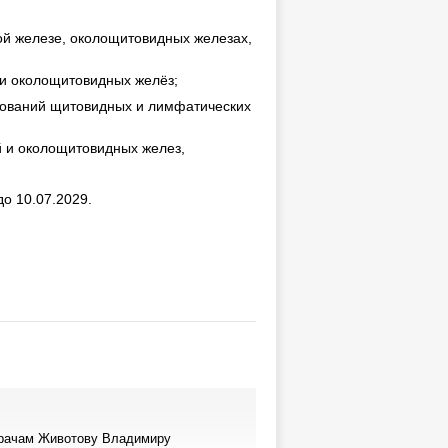
й железе, околощитовидных железах,
 и околощитовидных желёз;
зований щитовидных и лимфатических
 и околощитовидных желез,
о 10.07.2029.
врачам Животову Владимиру