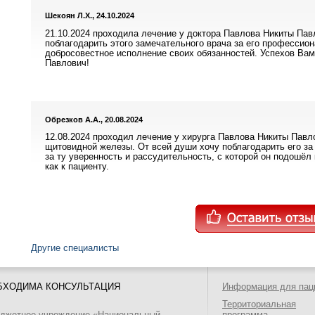
Шекоян Л.Х., 24.10.2024
21.10.2024 проходила лечение у доктора Павлова Никиты Пав
поблагодарить этого замечательного врача за его профессион
добросовестное исполнение своих обязанностей. Успехов Вам 
Павлович!
Обрезков А.А., 20.08.2024
12.08.2024 проходил лечение у хирурга Павлова Никиты Павл
щитовидной железы. От всей души хочу поблагодарить его за
за ту уверенность и рассудительность, с которой он подошёл 
как к пациенту.
Другие специалисты
БХОДИМА КОНСУЛЬТАЦИЯ
Информация для пац
Территориальная
юджетное учреждение «Национальный
программа