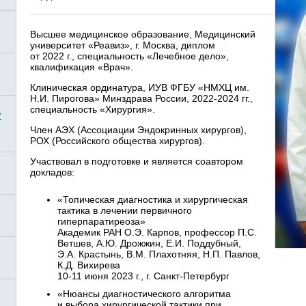
Высшее медицинское образование, Медицинский
университет «Реавиз», г. Москва, диплом
от 2022 г., специальность «Лечебное дело»,
квалификация «Врач».
Клиническая ординатура, ИУВ ФГБУ «НМХЦ им.
Н.И. Пирогова» Минздрава России,
2022-2024 гг.,
специальность «Хирургия».
х
Член АЭХ (Ассоциации Эндокринных хирургов),
РОХ (Российского общества хирургов).
Участвовал в подготовке и является соавтором
докладов:
«Топическая диагностика и хирургическая
тактика в лечении первичного
гиперпаратиреоза»
Академик РАН О.Э. Карпов, профессор П.С.
Ветшев, А.Ю. Дрожжин, Е.И. Поддубный,
Э.А. Крастынь, В.М. Плахотняя, Н.П. Павлов,
К.Д. Вихирева
10-11
июня 2023 г., г. Санкт-Петербург
«Нюансы диагностического алгоритма
и выбора хирургической тактики при