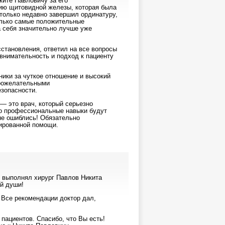
ките Павловичу за его
ию щитовидной железы, которая была
 только недавно завершил ординатуру,
только самые положительные
 себя значительно лучше уже
сстановления, ответил на все вопросы
 внимательность и подход к пациенту
ники за чуткое отношение и высокий
брожелательными
зопасности.
— это врач, который серьезно
его профессиональные навыки будут
не ошиблись! Обязательно
ированной помощи.
ю выполнял хирург Павлов Никита
й души!
 Все рекомендации доктор дал,
ациентов. Спасибо, что Вы есть!