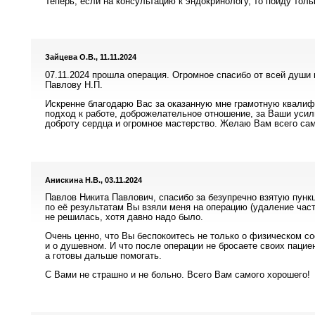
Теперь, если на консультацию к эндокринологу, то пойду толь
Зайцева О.В., 11.11.2024
07.11.2024 прошла операция. Огромное спасибо от всей души
Павлову Н.П.
Искренне благодарю Вас за оказанную мне грамотную квали
подход к работе, доброжелательное отношение, за Ваши усил
доброту сердца и огромное мастерство. Желаю Вам всего сам
Анискина Н.В., 03.11.2024
Павлов Никита Павлович, спасибо за безупречно взятую пунк
по её результатам Вы взяли меня на операцию (удаление час
не решилась, хотя давно надо было.
Очень ценно, что Вы беспокоитесь не только о физическом со
и о душевном. И что после операции не бросаете своих пацие
а готовы дальше помогать.
С Вами не страшно и не больно. Всего Вам самого хорошего!