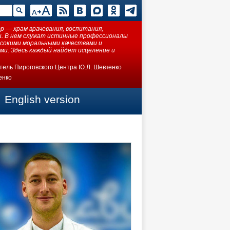
 — храм врачевания, воспитания,
ки. В нем служат истинные профессионалы
ысокими моральными качествами и
ми. Здесь каждый найдет исцеление и
тель Пироговского Центра Ю.Л. Шевченко
енко
English version