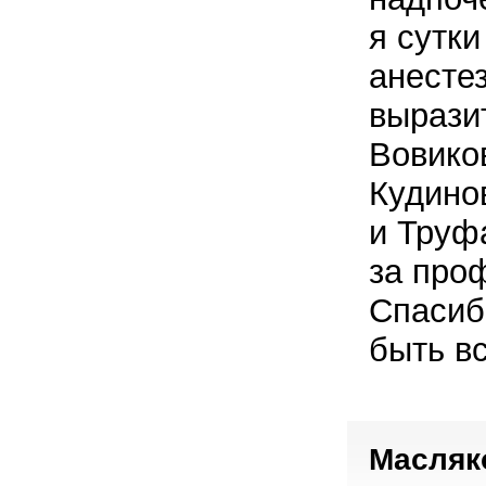
я сутк
анесте
вырази
Вовико
Кудино
и Труф
за про
Спасиб
быть вс
Масляко