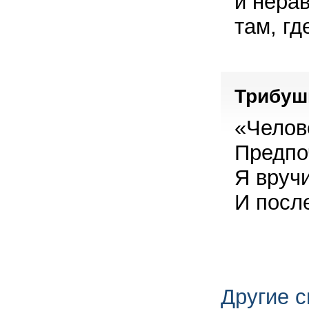
и нера
там, г
Трибушн
«Челов
Предпо
Я вруч
И после
Другие 