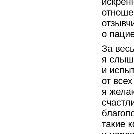
искрен
отношен
отзывч
о пацие
За вес
я слыш
и испы
от всех
я желаю
счастл
благопо
такие 