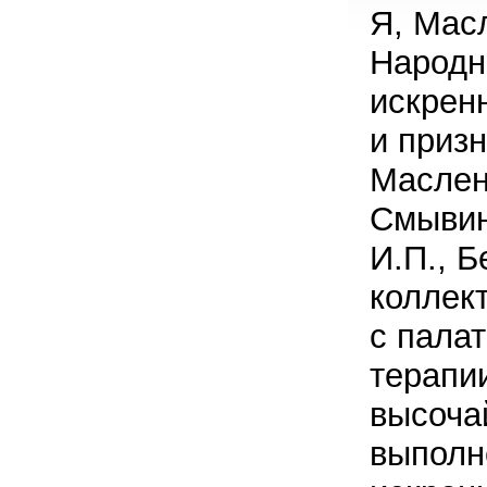
Я, Мас
Народн
искрен
и приз
Маслен
Смывин
И.П., Б
коллек
с пала
терапи
высоча
выполн