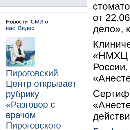
стомато
от 22.0
Новости
СМИ о
дело», 
нас
Видео
Клиниче
«НМХЦ и
России
Пироговский
«Анесте
Центр открывает
Сертифи
рубрику
«Анесте
«Разговор с
врачом
действи
Пироговского