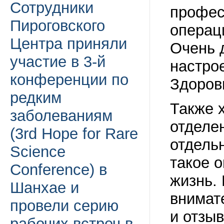
Сотрудники
профес
Пироговского
операц
Центра приняли
Очень 
участие в 3-й
настро
конференции по
Здоровь
редким
Также 
заболеваниям
отделе
(3rd Hope for Rare
отдель
Science
такое 
Conference) в
жизнь.
Шанхае и
внимат
провели серию
и отзы
рабочих встреч в