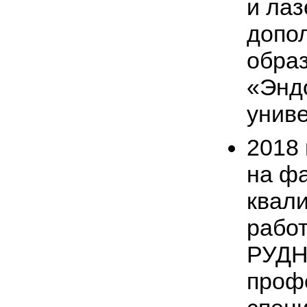
и лаз
допо
обра
«Энд
унив
2018 
на ф
квал
работ
РУДН
проф