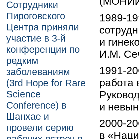
(МОНИИ
Сотрудники
Пироговского
1989-199
Центра приняли
сотрудн
участие в 3-й
и гинек
конференции по
И.М. Се
редким
1991-200
заболеваниям
работа 
(3rd Hope for Rare
Руковод
Science
Conference) в
и невы
Шанхае и
2000-200
провели серию
в «Нац
рабочих встреч в