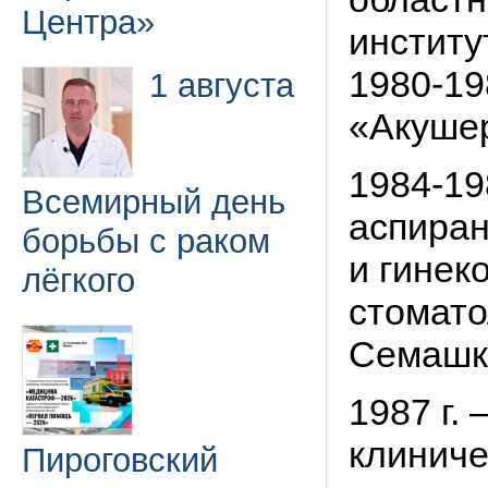
Центра»
институ
1980-198
1 августа
«Акушер
1984-198
Всемирный день
аспиран
борьбы с раком
и гинек
лёгкого
стомато
Семашк
1987 г.
клиниче
Пироговский