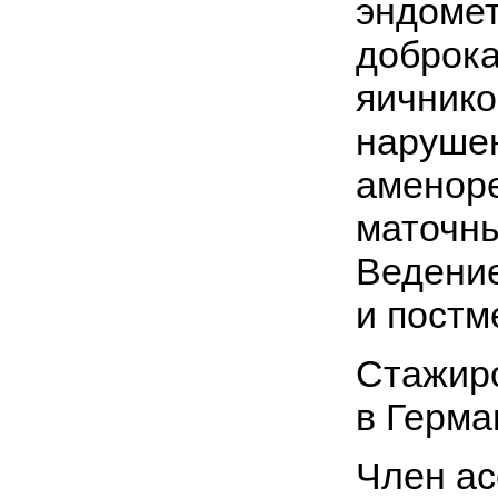
эндомет
доброка
яичнико
нарушен
аменоре
маточны
Ведение
и постм
Стажир
в Герма
Член ас