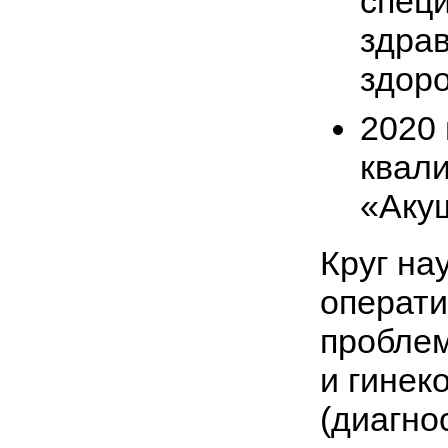
спец
здра
здоро
2020 
квал
«Акуш
Круг на
операти
проблем
и гинек
(диагно