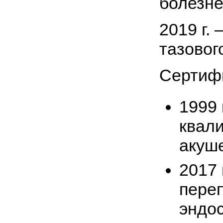
болезне
2019 г.
тазового
Сертиф
1999 
квал
акуше
2017 
пере
эндос