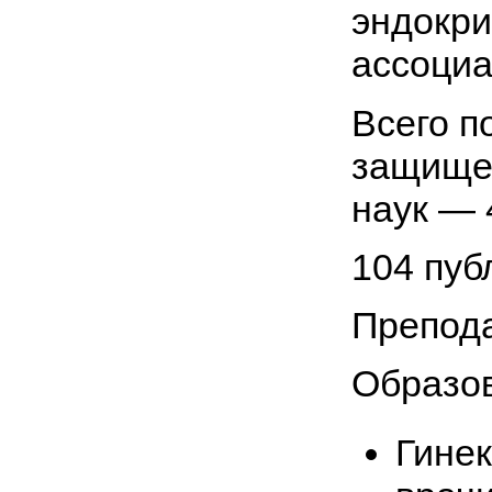
эндокри
ассоциа
Всего п
защищен
наук — 
104 публ
Препода
Образо
Гинек