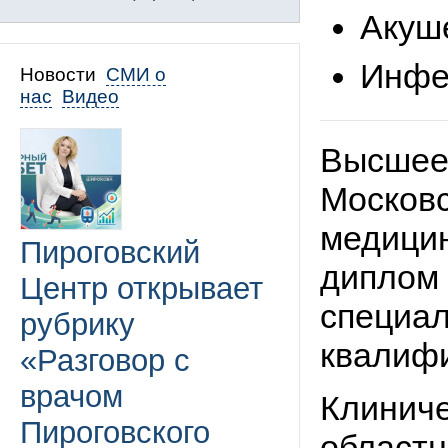
Акуше
Инфек
Новости
СМИ о
нас
Видео
Высшее
Московс
медицин
Пироговский
диплом 
Центр открывает
специал
рубрику
квалифи
«Разговор с
врачом
Клиниче
Пироговского
областн