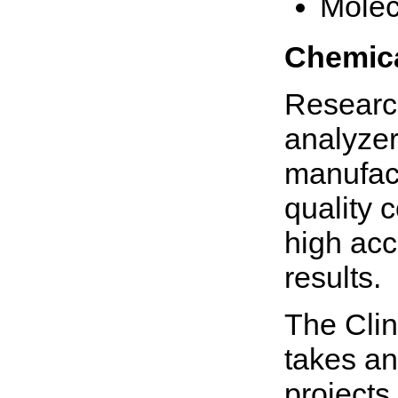
Molec
Chemica
Research
analyzer
manufact
quality 
high acc
results.
The Clin
takes an 
projects.