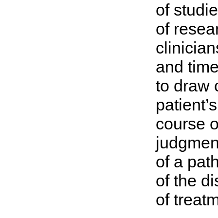
of studi
of resea
clinicia
and time
to draw 
patient’
course o
judgmen
of a pat
of the d
of treat