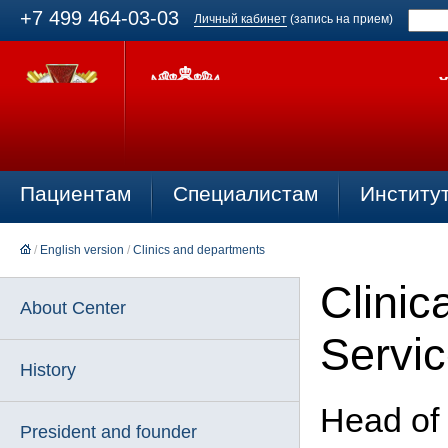
+7 499 464-03-03
Личный кабинет
(запись на прием)
Пациентам
Специалистам
Институ
/
English version
/
Clinics and departments
Clinic
About Center
Servi
History
Head of 
President and founder