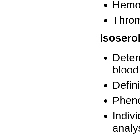
Hemo
Throm
Isoserol
Deter
blood 
Defini
Pheno
Indiv
analys