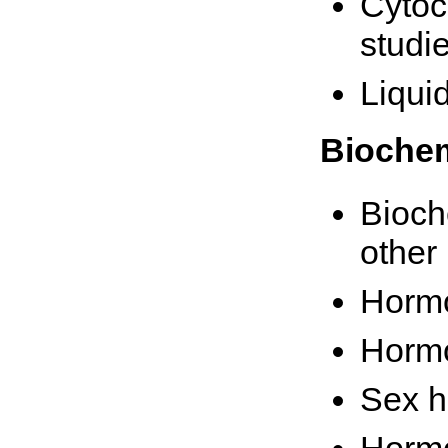
Cytoc
studie
Liqui
Biochem
Bioch
other 
Hormo
Hormo
Sex h
Hormo