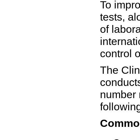
To improv
tests, al
of labor
internat
control 
The Clin
conducts
number m
followin
Common 