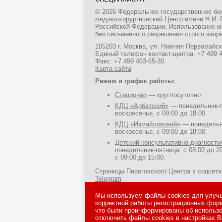
© 2026 Федеральное государственное б
медико-хирургический Центр имени Н.И.
Российской Федерации. Использование м
без письменного разрешения строго запр
105203 г. Москва, ул. Нижняя Первомайска
Единый телефон контакт-центра:
+7 499 
Факс: +7 499 463-65-30.
Карта сайта
Режим и график работы:
Стационар
— круглосуточно.
КДЦ «Арбатский»
— понедельник-пя
воскресенье, с 09:00 до 18:00.
КДЦ «Измайловский»
— понедельни
воскресенье, с 09:00 до 18:00.
Детский консультативно-диагност
понедельник-пятница, с 08:00 до 20
с 09:00 до 15:00.
Страницы Пироговского Центра в соцсет
Telegram
.
Политика в отношении файлов cookies
Мы используем файлы cookies для улучш
корректной работы регистрационных фор
Сайт Министерства здравоохранения Рос
что были проинформированы об использо
MAX
,
ВКонтакте
,
Одноклассники
,
Telegr
отключить файлы cookies в настройках В