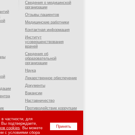
Сведения о медицинской
организации
антий
Отзывы пациентов
я
кой
Медицинские работники
Контактная информация
Институт
усовершенствования
врачей
Сведения об
аны
образовательной
организации
Наука
кой
Лекарственное обеспечение
Документы
ндации
Вакансии
ентра
Наставничество
ик
Противодействие коррупции
о-
Независимая оценка
а им.
в частности, для
качества оказания услуг
, Вы подтверждаете,
медицинскими
Принять
ов cookies
. Вы можете
и
организациями
ии с условиями сбора