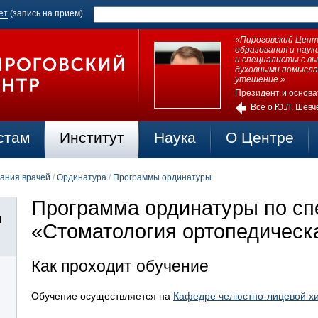
ет
(запись на прием)
«Пироговский Центр
образования и нау
и специалисты с в
духовными помысла
утешение.»
Президент и основа
Все о Ю.Л. Шевч
стам
Институт
Наука
О Центре
ания врачей
/
Ординатура
/
Программы ординатуры
Программа ординатуры по сп
я
«Стоматология ортопедическ
Как проходит обучение
Обучение осуществляется на
Кафедре челюстно-лицевой хи