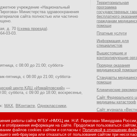
Территориальная
юджетное учреждение «Национальный
программа
 Пирогова» Министерства здравоохранения
государственных гар
атериалов сайта полностью или частично
бесплатного оказани
ещено.
гражданам медицинс
помощи
я, д. 70 (
схема проезда
).
464-03-03
.
Платные услуги
Информация для
специалистов
Вышестоящие и
контролирующие орг
тница, с 08:00 до 21:00; суббота-
Порядки оказания
медицинской помощи
к-пятница, с 08:00 до 21:00; суббота-
Стандарты медицинс
помощи
ический центр КДЦ «Измайловский»
—
Клинические рекоме
:00; суббота, с 09:00 до 18:00; воскресенье,
Сайт Федерального ц
медицины катастроф
ях:
MAX
,
ВКонтакте
,
Одноклассники
,
Сайт журнала «Вестн
Национального медик
хирургического Центр
ения работы сайта ФГБУ «НМХЦ им. Н.И. Пирогова» Минздрава России, 
Н.И. Пирогова»
м и отображения информации на сайте. Продолжая пользоваться сайтом
сийской Федерации
, страницы в соцсетях:
вании файлов cookies сайтом и согласны с
Политикой в отношении файл
am
.
Сайт журнала «Врач 
ашего web-браузера или отказаться от пользования сайтом при несоглас
информационные