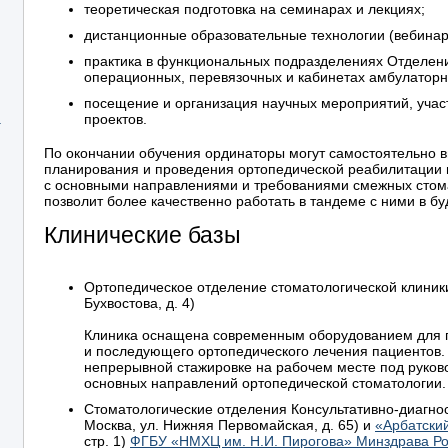
теоретическая подготовка на семинарах и лекциях;
дистанционные образовательные технологии (вебинары
практика в функциональных подразделениях Отделени
операционных, перевязочных и кабинетах амбулаторн
посещение и организация научных мероприятий, учас
а
проектов.
По окончании обучения ординаторы могут самостоятельно 
планирования и проведения ортопедической реабилитации п
с основными направлениями и требованиями смежных стома
позволит более качественно работать в тандеме с ними в б
Клинические базы
Ортопедическое отделение стоматологической клиники
Бухвостова, д. 4)
Клиника оснащена современным оборудованием для 
и последующего ортопедического лечения пациентов.
непрерывной стажировке на рабочем месте под руков
основных направлений ортопедической стоматологии.
Стоматологические отделения Консультативно-диагно
Москва, ул. Нижняя Первомайская, д. 65) и
«Арбатски
стр. 1)
ФГБУ «НМХЦ им. Н.И. Пирогова» Минздрава Р