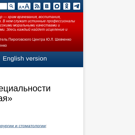
 — храм врачевания, воспитания,
ки. В нем служат истинные профессионалы
ысокими моральными качествами и
ми. Здесь каждый найдет исцеление и
тель Пироговского Центра Ю.Л. Шевченко
енко
English version
ециальности
ая»
рургии и стоматологии
: