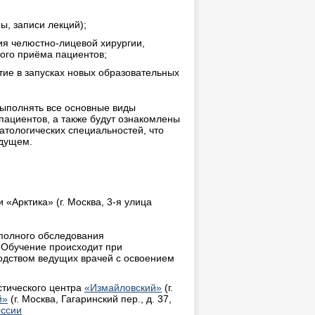
, записи лекций);
я челюстно-лицевой хирургии,
ого приёма пациентов;
тие в запусках новых образовательных
выполнять все основные виды
ациентов, а также будут ознакомлены
тологических специальностей, что
удущем.
 «Арктика» (г. Москва,
3-я
улица
полного обследования
 Обучение происходит при
одством ведущих врачей с освоением
стического центра
«Измайловский»
(г.
й»
(г. Москва, Гагаринский пер., д. 37,
оссии