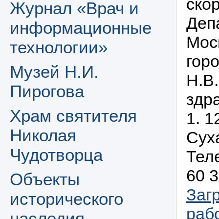
ско
Журнал «Врач и
Деп
информационные
Мос
технологии»
гор
Музей Н.И.
Н.В
Пирогова
здр
Храм святителя
1. 
Николая
Сух
Чудотворца
Теле
60 3
Объекты
Заг
исторического
раб
наследия