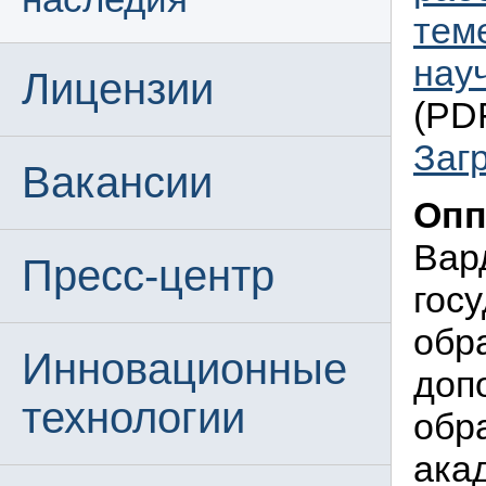
тем
нау
Лицензии
(PDF
Заг
Вакансии
Опп
Вар
Пресс-центр
гос
обр
Инновационные
доп
технологии
обр
ака