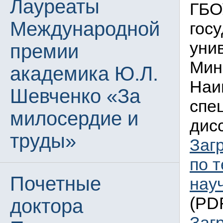
Лауреаты
ГБО
Международной
гос
уни
премии
Мин
академика Ю.Л.
Наи
Шевченко «За
спе
милосердие и
дисс
труды»
Заг
по 
Почетные
нау
(PDF
доктора
Заг