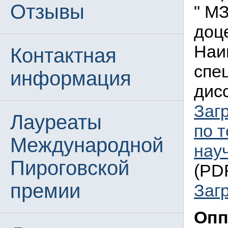
Отзывы
" М
доц
Наи
Контактная
спе
информация
дисс
Заг
Лауреаты
по 
Международной
нау
Пироговской
(PDF
премии
Заг
Опп