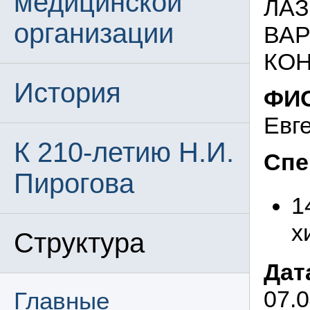
медицинской
ЛАЗ
организации
ВА
КО
История
ФИО
Евг
К 210-летию Н.И.
Спе
Пирогова
1
х
Структура
Дат
07.
Главные