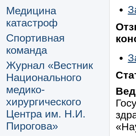
З
Медицина
катастроф
Отз
Спортивная
кон
команда
З
Журнал «Вестник
Ста
Национального
медико-
Вед
хирургического
Гос
Центра им. Н.И.
здр
Пирогова»
«На