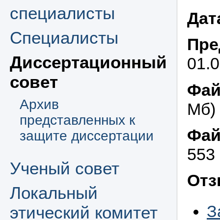
специалисты
Дат
Специалисты
Пре
Диссертационный
01.
совет
Фай
Архив
Мб)
представленных к
Фай
защите диссертации
553 
Ученый совет
Отз
Локальный
З
этический комитет