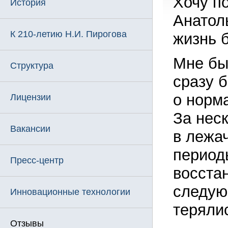
Хочу п
История
Анатоль
К 210-летию Н.И. Пирогова
жизнь б
Мне бы
Структура
сразу 
о норм
Лицензии
За нес
Вакансии
в лежач
период
Пресс-центр
восста
следую
Инновационные технологии
теряли
Отзывы