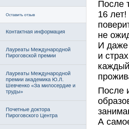
После 
16 лет!
Оставить отзыв
поверит
Контактная информация
не ожи
И даже
Лауреаты Международной
и страх
Пироговской премии
каждый
Лауреаты Международной
прожива
премии академика Ю.Л.
Шевченко «За милосердие и
После 
труды»
образов
занима
Почетные доктора
Пироговского Центра
А само