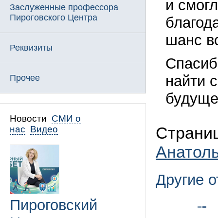
и смогл
Заслуженные профессора
Пироговского Центра
благод
шанс вс
Реквизиты
Спасиб
найти с
Прочее
будуще
Новости
СМИ о
Страниц
нас
Видео
Анатол
Другие 
Пироговский