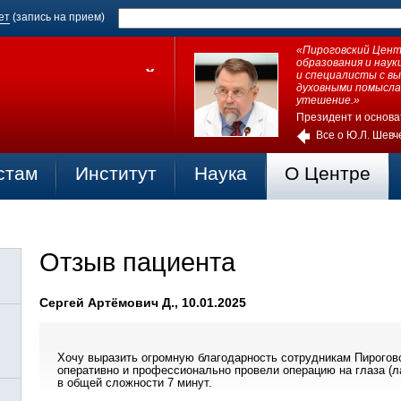
ет
(запись на прием)
«Пироговский Центр
образования и нау
и специалисты с в
духовными помысла
утешение.»
Президент и основа
Все о Ю.Л. Шевч
стам
Институт
Наука
О Центре
Отзыв пациента
Сергей Артёмович Д., 10.01.2025
Хочу выразить огромную благодарность сотрудникам Пироговск
оперативно и профессионально провели операцию на глаза (
в общей сложности 7 минут.