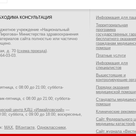
БХОДИМА КОНСУЛЬТАЦИЯ
Информация для пац
Территориальная
юджетное учреждение «Национальный
программа
 Пирогова» Министерства здравоохранения
государственных гар
атериалов сайта полностью или частично
бесплатного оказани
ещено.
гражданам медицинс
помощи
я, д. 70 (
схема проезда
).
464-03-03
.
Платные услуги
Информация для
специалистов
Вышестоящие и
контролирующие орг
тница, с 08:00 до 21:00; суббота-
Порядки оказания
медицинской помощи
к-пятница, с 08:00 до 21:00; суббота-
Стандарты медицинс
помощи
ический центр КДЦ «Измайловский»
—
Клинические рекоме
:00; суббота, с 09:00 до 18:00; воскресенье,
Сайт Федерального ц
медицины катастроф
ях:
MAX
,
ВКонтакте
,
Одноклассники
,
Сайт журнала «Вестн
Национального медик