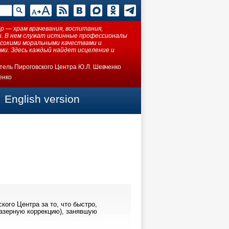
 — храм врачевания, воспитания,
ки. В нем служат истинные профессионалы
ысокими моральными качествами и
ми. Здесь каждый найдет исцеление и
тель Пироговского Центра Ю.Л. Шевченко
енко
English version
ого Центра за то, что быстро,
лазерную коррекцию), занявшую