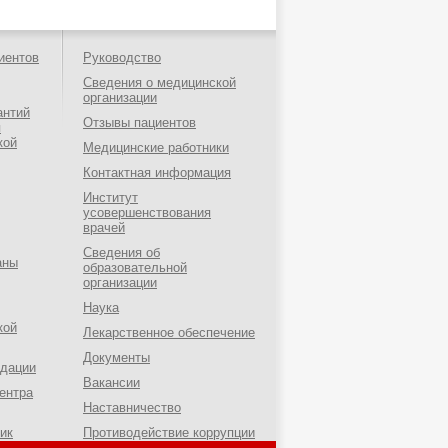
иентов
Руководство
Сведения о медицинской
организации
антий
Отзывы пациентов
я
кой
Медицинские работники
Контактная информация
Институт
усовершенствования
врачей
Сведения об
аны
образовательной
организации
Наука
кой
Лекарственное обеспечение
Документы
ндации
Вакансии
ентра
Наставничество
ик
Противодействие коррупции
о-