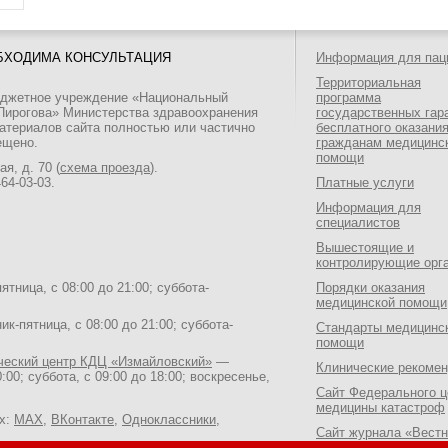
БХОДИМА КОНСУЛЬТАЦИЯ
Информация для пац
Территориальная
юджетное учреждение «Национальный
программа
 Пирогова» Министерства здравоохранения
государственных гар
атериалов сайта полностью или частично
бесплатного оказани
ещено.
гражданам медицинс
помощи
я, д. 70 (
схема проезда
).
464-03-03
.
Платные услуги
Информация для
специалистов
Вышестоящие и
контролирующие орг
тница, с 08:00 до 21:00; суббота-
Порядки оказания
медицинской помощи
к-пятница, с 08:00 до 21:00; суббота-
Стандарты медицинс
помощи
ический центр КДЦ «Измайловский»
—
Клинические рекоме
:00; суббота, с 09:00 до 18:00; воскресенье,
Сайт Федерального ц
медицины катастроф
ях:
MAX
,
ВКонтакте
,
Одноклассники
,
Сайт журнала «Вестн
Национального медик