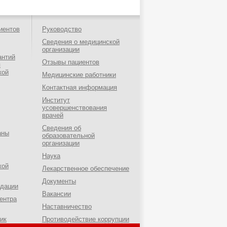
иентов
Руководство
Сведения о медицинской
организации
антий
Отзывы пациентов
я
кой
Медицинские работники
Контактная информация
Институт
усовершенствования
врачей
Сведения об
аны
образовательной
организации
Наука
кой
Лекарственное обеспечение
Документы
ндации
Вакансии
ентра
Наставничество
ик
Противодействие коррупции
о-