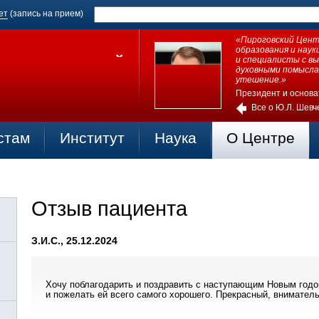
ет
(запись на прием)
«Пироговский Центр
образования и нау
и специалисты с в
духовными помысла
утешение.»
Президент и основа
Все о Ю.Л. Шевч
стам
Институт
Наука
О Центре
Отзыв пациента
З.И.С., 25.12.2024
Хочу поблагодарить и поздравить с наступающим Новым годо
и пожелать ей всего самого хорошего. Прекрасный, внимател