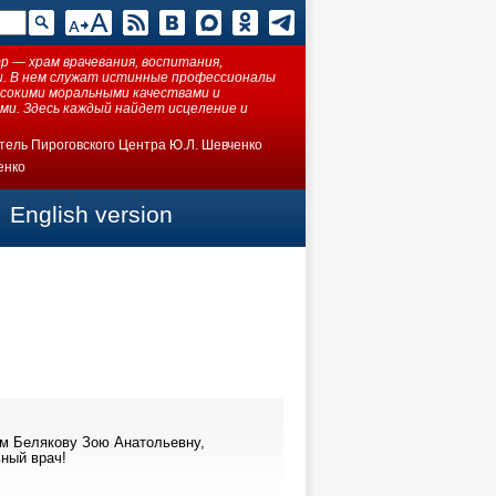
 — храм врачевания, воспитания,
ки. В нем служат истинные профессионалы
ысокими моральными качествами и
ми. Здесь каждый найдет исцеление и
тель Пироговского Центра Ю.Л. Шевченко
енко
English version
м Белякову Зою Анатольевну,
ьный врач!