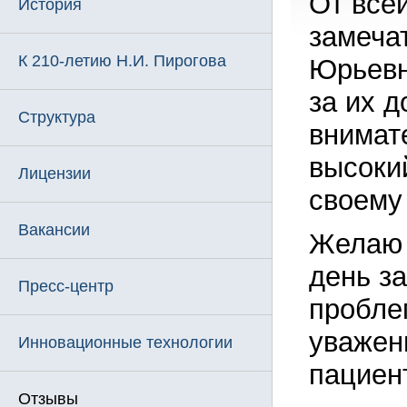
От все
История
замеча
К 210-летию Н.И. Пирогова
Юрьевн
за их д
Структура
внимат
высоки
Лицензии
своему
Вакансии
Желаю 
день з
Пресс-центр
пробле
уважен
Инновационные технологии
пациен
Отзывы