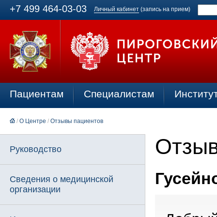
+7 499 464-03-03
Личный кабинет
(запись на прием)
Пациентам
Специалистам
Институ
/
О Центре
/
Отзывы пациентов
Отзыв
Руководство
Гусейно
Сведения о медицинской
организации