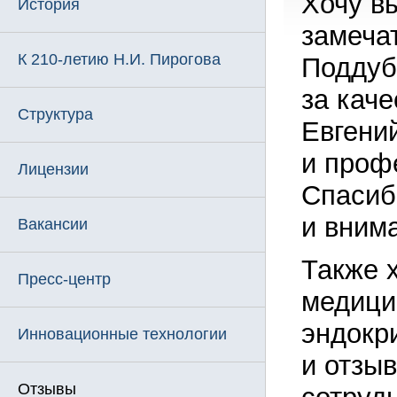
Хочу в
История
замеча
К 210-летию Н.И. Пирогова
Поддуб
за кач
Структура
Евгени
и проф
Лицензии
Спасиб
и вним
Вакансии
Также 
Пресс-центр
медици
эндокри
Инновационные технологии
и отзы
Отзывы