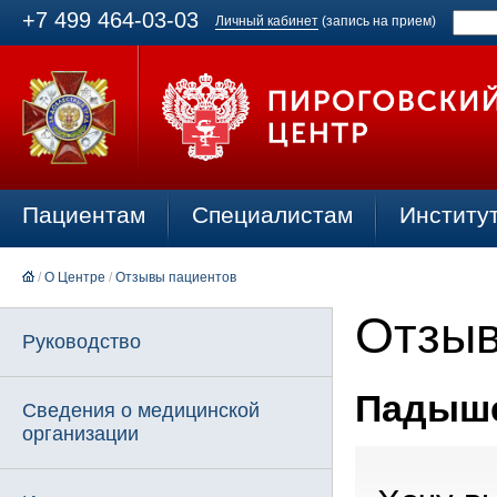
+7 499 464-03-03
Личный кабинет
(запись на прием)
Пациентам
Специалистам
Институ
/
О Центре
/
Отзывы пациентов
Отзыв
Руководство
Падышев
Сведения о медицинской
организации