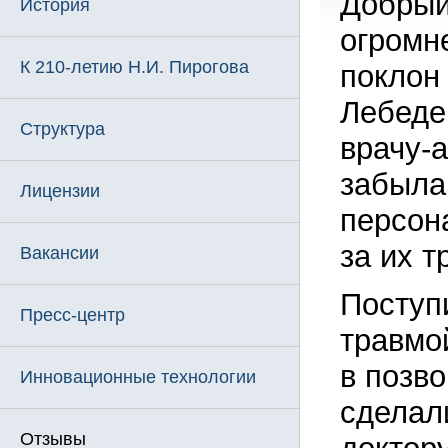
Добрый
История
огромн
К 210-летию Н.И. Пирогова
поклон
Лебедев
Структура
врачу-
забыла,
Лицензии
персон
за их т
Вакансии
Поступи
Пресс-центр
травмо
в позв
Инновационные технологии
сделал
Отзывы