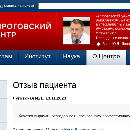
ет
(запись на прием)
«Пироговский Центр
образования и нау
и специалисты с в
духовными помысла
утешение.»
Президент и основа
Все о Ю.Л. Шевч
стам
Институт
Наука
О Центре
Отзыв пациента
Луговская И.Л., 13.11.2023
Хочется выразить благодарность прекрасному профессионал
Страница врача:
Мальцев Илья Владимирович