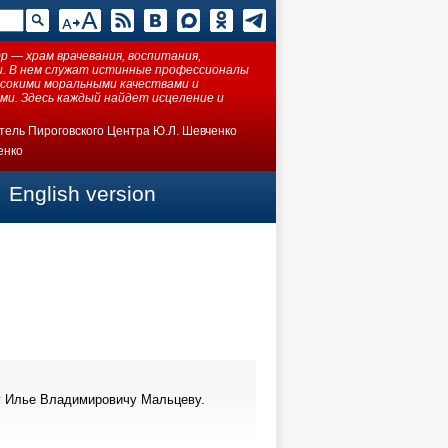
 — храм врачевания, воспитания,
ки. В нем служат истинные профессионалы
ысокими моральными качествами и
ми. Здесь каждый найдет исцеление и
тель Пироговского Центра Ю.Л. Шевченко
енко
English version
у Илье Владимировичу Мальцеву.