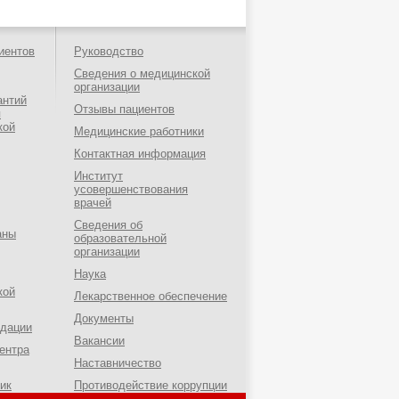
иентов
Руководство
Сведения о медицинской
организации
антий
Отзывы пациентов
я
кой
Медицинские работники
Контактная информация
Институт
усовершенствования
врачей
Сведения об
аны
образовательной
организации
Наука
кой
Лекарственное обеспечение
Документы
ндации
Вакансии
ентра
Наставничество
ик
Противодействие коррупции
о-