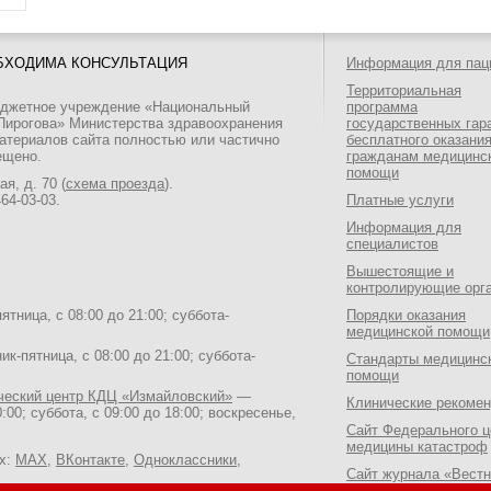
БХОДИМА КОНСУЛЬТАЦИЯ
Информация для пац
Территориальная
юджетное учреждение «Национальный
программа
 Пирогова» Министерства здравоохранения
государственных гар
атериалов сайта полностью или частично
бесплатного оказани
ещено.
гражданам медицинс
помощи
я, д. 70 (
схема проезда
).
464-03-03
.
Платные услуги
Информация для
специалистов
Вышестоящие и
контролирующие орг
тница, с 08:00 до 21:00; суббота-
Порядки оказания
медицинской помощи
к-пятница, с 08:00 до 21:00; суббота-
Стандарты медицинс
помощи
ический центр КДЦ «Измайловский»
—
Клинические рекоме
:00; суббота, с 09:00 до 18:00; воскресенье,
Сайт Федерального ц
медицины катастроф
ях:
MAX
,
ВКонтакте
,
Одноклассники
,
Сайт журнала «Вестн
Национального медик