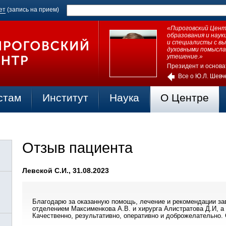
ет
(запись на прием)
«Пироговский Центр
образования и нау
и специалисты с в
духовными помысла
утешение.»
Президент и основа
Все о Ю.Л. Шевч
стам
Институт
Наука
О Центре
Отзыв пациента
Левской С.И., 31.08.2023
Благодарю за оказанную помощь, лечение и рекомендации 
отделением Максименкова А.В. и хирурга Алистратова Д.И, а
Качественно, результативно, оперативно и доброжелательно.