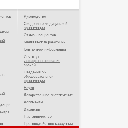
иентов
Руководство
Сведения о медицинской
организации
антий
Отзывы пациентов
я
кой
Медицинские работники
Контактная информация
Институт
усовершенствования
врачей
Сведения об
аны
образовательной
организации
Наука
кой
Лекарственное обеспечение
Документы
ндации
Вакансии
ентра
Наставничество
ик
Противодействие коррупции
о-