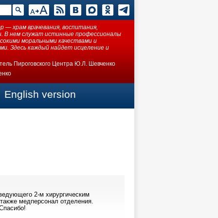
 — храм врачевания, воспитания,
ки. В нем служат истинные профессионалы
ысокими моральными качествами и
ми. Здесь каждый найдет исцеление и
тель Пироговского Центра Ю.Л. Шевченко
енко
English version
заведующего
2-м
хирургическим
 также медперсонал отделения.
 Спасибо!