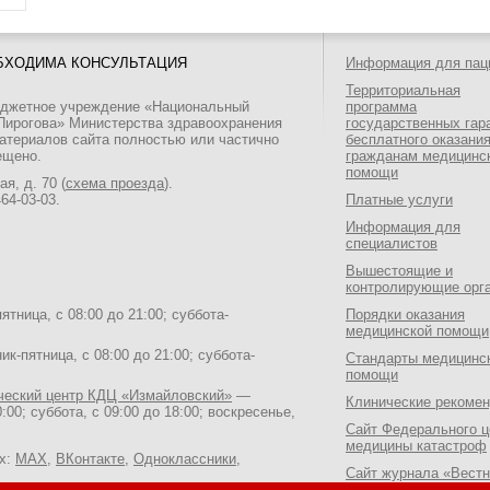
БХОДИМА КОНСУЛЬТАЦИЯ
Информация для пац
Территориальная
юджетное учреждение «Национальный
программа
 Пирогова» Министерства здравоохранения
государственных гар
атериалов сайта полностью или частично
бесплатного оказани
ещено.
гражданам медицинс
помощи
я, д. 70 (
схема проезда
).
464-03-03
.
Платные услуги
Информация для
специалистов
Вышестоящие и
контролирующие орг
тница, с 08:00 до 21:00; суббота-
Порядки оказания
медицинской помощи
к-пятница, с 08:00 до 21:00; суббота-
Стандарты медицинс
помощи
ический центр КДЦ «Измайловский»
—
Клинические рекоме
:00; суббота, с 09:00 до 18:00; воскресенье,
Сайт Федерального ц
медицины катастроф
ях:
MAX
,
ВКонтакте
,
Одноклассники
,
Сайт журнала «Вестн
Национального медик