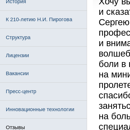
Хочу в
История
и сказ
К 210-летию Н.И. Пирогова
Сергею
профес
Структура
и вним
волшеб
Лицензии
боли в
на мин
Вакансии
пролете
Пресс-центр
спасибо
занять
Инновационные технологии
на бол
специал
Отзывы