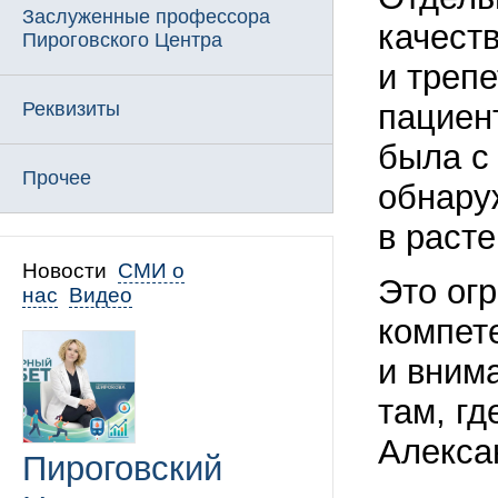
Заслуженные профессора
качест
Пироговского Центра
и треп
Реквизиты
пациен
была с
Прочее
обнару
в раст
Новости
СМИ о
Это огр
нас
Видео
компет
и вним
там, г
Алекса
Пироговский