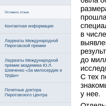
была о
размер
Оставить отзыв
прошла
специа
Контактная информация
в числе
Лауреаты Международной
выявле
Пироговской премии
результ
до мил
Лауреаты Международной
премии академика Ю.Л.
исслед
Шевченко «За милосердие и
С тех п
труды»
знаком
Почетные доктора
у нее.
Пироговского Центра
Отдель