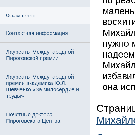
по реа
малень
Оставить отзыв
восхит
Михайл
Контактная информация
нужно м
Лауреаты Международной
надеем
Пироговской премии
Михайл
избави
Лауреаты Международной
премии академика Ю.Л.
она ис
Шевченко «За милосердие и
труды»
Страниц
Почетные доктора
Михайл
Пироговского Центра