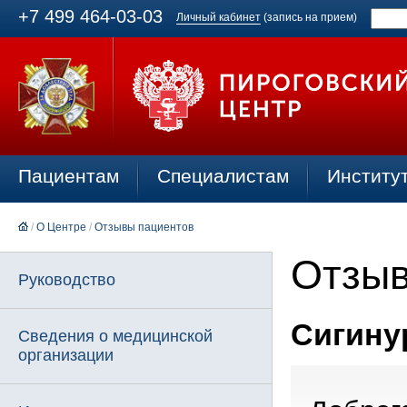
+7 499 464-03-03
Личный кабинет
(запись на прием)
Пациентам
Специалистам
Институ
/
О Центре
/
Отзывы пациентов
Отзыв
Руководство
Сигинур
Сведения о медицинской
организации