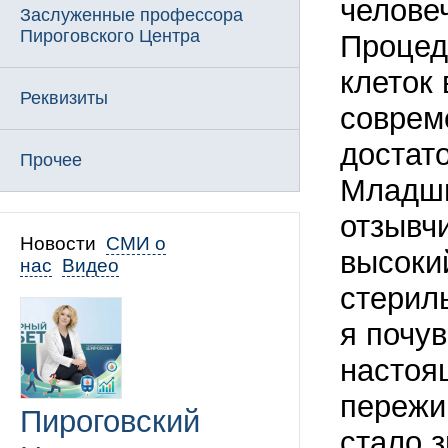
челове
Заслуженные профессора
Пироговского Центра
Процед
клеток
Реквизиты
соврем
достат
Прочее
Младши
отзывч
Новости
СМИ о
высоки
нас
Видео
стерил
я почув
настоя
пережи
Пироговский
стало 