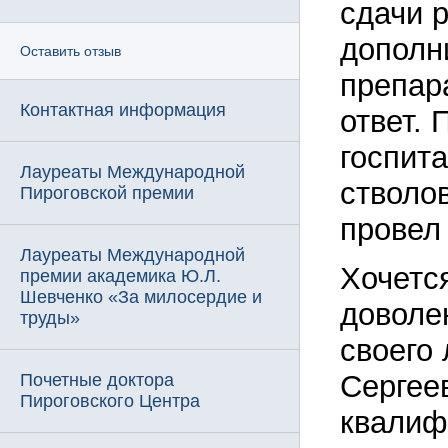
сдачи 
дополн
Оставить отзыв
препар
Контактная информация
ответ. 
госпит
Лауреаты Международной
стволо
Пироговской премии
провел
Лауреаты Международной
Хочется
премии академика Ю.Л.
Шевченко «За милосердие и
доволе
труды»
своего
Сергее
Почетные доктора
Пироговского Центра
квалиф