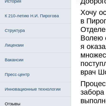
Доброг
История
Хочу ос
К 210-летию Н.И. Пирогова
в Пиро
Отделе
Структура
Волею 
я оказа
Лицензии
множес
Вакансии
поступ
врач Ш
Пресс-центр
Процес
Инновационные технологии
забора
выполн
Отзывы