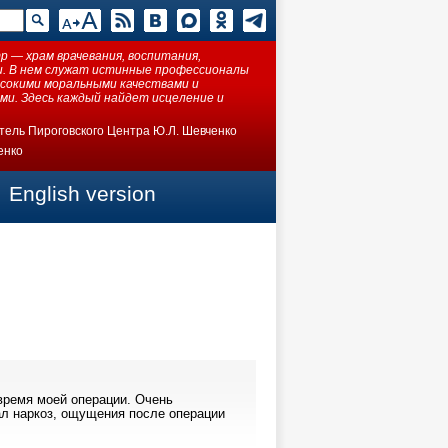
 — храм врачевания, воспитания,
ки. В нем служат истинные профессионалы
ысокими моральными качествами и
ми. Здесь каждый найдет исцеление и
тель Пироговского Центра Ю.Л. Шевченко
енко
English version
время моей операции. Очень
л наркоз, ощущения после операции