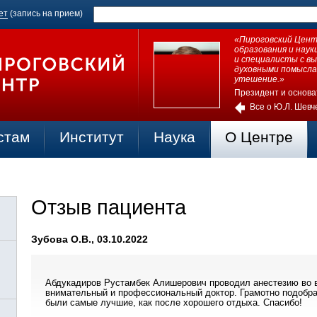
ет
(запись на прием)
«Пироговский Центр
образования и нау
и специалисты с в
духовными помысла
утешение.»
Президент и основа
Все о Ю.Л. Шевч
стам
Институт
Наука
О Центре
Отзыв пациента
Зубова О.В., 03.10.2022
Абдукадиров Рустамбек Алишерович проводил анестезию во 
внимательный и профессиональный доктор. Грамотно подобра
были самые лучшие, как после хорошего отдыха. Спасибо!