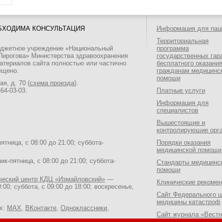
БХОДИМА КОНСУЛЬТАЦИЯ
Информация для пац
Территориальная
юджетное учреждение «Национальный
программа
 Пирогова» Министерства здравоохранения
государственных гар
атериалов сайта полностью или частично
бесплатного оказани
ещено.
гражданам медицинс
помощи
я, д. 70 (
схема проезда
).
464-03-03
.
Платные услуги
Информация для
специалистов
Вышестоящие и
контролирующие орг
тница, с 08:00 до 21:00; суббота-
Порядки оказания
медицинской помощи
к-пятница, с 08:00 до 21:00; суббота-
Стандарты медицинс
помощи
ический центр КДЦ «Измайловский»
—
Клинические рекоме
:00; суббота, с 09:00 до 18:00; воскресенье,
Сайт Федерального ц
медицины катастроф
ях:
MAX
,
ВКонтакте
,
Одноклассники
,
Сайт журнала «Вестн
Национального медик