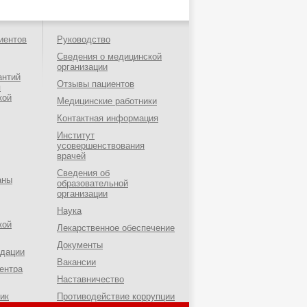
иентов
Руководство
Сведения о медицинской
организации
антий
Отзывы пациентов
я
кой
Медицинские работники
Контактная информация
Институт
усовершенствования
врачей
Сведения об
аны
образовательной
организации
Наука
кой
Лекарственное обеспечение
Документы
ндации
Вакансии
ентра
Наставничество
ик
Противодействие коррупции
о-