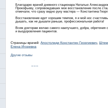
Благодарю врачей дневного стационара Наталью Александров
Прокофьеву, сопровождавших мое восстановление после стац
отмечали, что сразу видно руку мастера — Константина Геор
Восстановление идет хорошим темпом, я и мой нос счастливы
дышать, как не дышали раньше, профессиональная работа!
Всем докторам желаю самого наилучшего, добра, обретения 
и выздоровления пациентов.
Страницы врачей:
Апостолиди Константин Георгиевич
,
Штем
Елена Игоревна
Другие отзывы