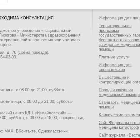
БХОДИМА КОНСУЛЬТАЦИЯ
Информация для пац
Территориальная
юджетное учреждение «Национальный
программа
 Пирогова» Министерства здравоохранения
государственных гар
атериалов сайта полностью или частично
бесплатного оказани
ещено.
гражданам медицинс
помощи
я, д. 70 (
схема проезда
).
464-03-03
.
Платные услуги
Информация для
специалистов
Вышестоящие и
контролирующие орг
тница, с 08:00 до 21:00; суббота-
Порядки оказания
медицинской помощи
к-пятница, с 08:00 до 21:00; суббота-
Стандарты медицинс
помощи
ический центр КДЦ «Измайловский»
—
Клинические рекоме
:00; суббота, с 09:00 до 18:00; воскресенье,
Сайт Федерального ц
медицины катастроф
ях:
MAX
,
ВКонтакте
,
Одноклассники
,
Сайт журнала «Вестн
Национального медик