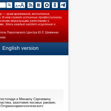
 — храм врачевания, воспитания,
ки. В нем служат истинные профессионалы
ысокими моральными качествами и
ми. Здесь каждый найдет исцеление и
тель Пироговского Центра Ю.Л. Шевченко
енко
English version
постолиди и Михаилу Сергеевичу
ластика, вазотомия носовых раковин,
 Оториноларингологического