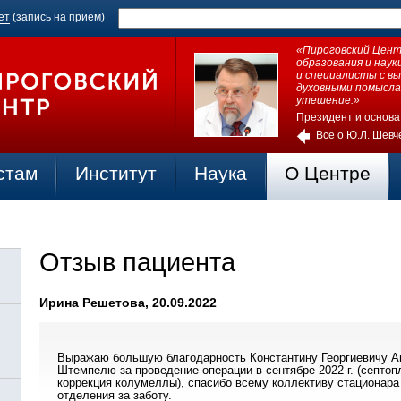
ет
(запись на прием)
«Пироговский Центр
образования и нау
и специалисты с в
духовными помысла
утешение.»
Президент и основа
Все о Ю.Л. Шевч
стам
Институт
Наука
О Центре
Отзыв пациента
Ирина Решетова, 20.09.2022
Выражаю большую благодарность Константину Георгиевичу А
Штемпелю за проведение операции в сентябре 2022 г. (септоп
коррекция колумеллы), спасибо всему коллективу стационара
отделения за заботу.