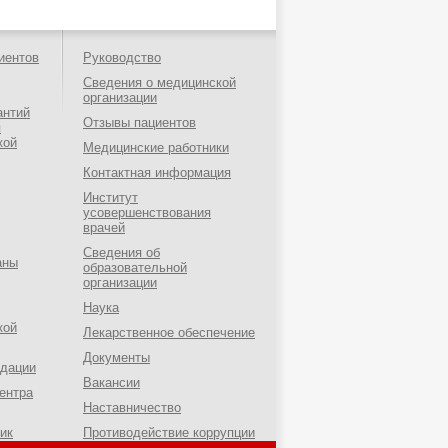
иентов
Руководство
Сведения о медицинской
организации
антий
Отзывы пациентов
я
кой
Медицинские работники
Контактная информация
Институт
усовершенствования
врачей
Сведения об
аны
образовательной
организации
Наука
кой
Лекарственное обеспечение
Документы
ндации
Вакансии
ентра
Наставничество
ик
Противодействие коррупции
о-