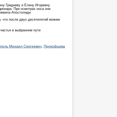
ну Гридневу и Елену Игоревну
ионара. При осмотрах носа они
гиевича Апостолиди.
, что после двух десятилетий можем
счастья в выбранном пути
пель Михаил Сергеевич
,
Прокофьева