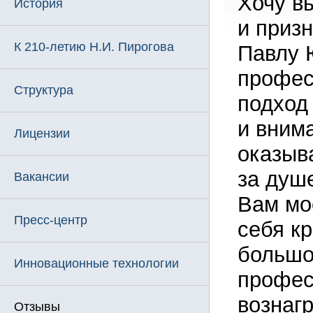
Хочу в
История
и приз
К 210-летию Н.И. Пирогова
Павлу 
профес
Структура
подход 
и вним
Лицензии
оказыв
за душ
Вакансии
Вам мо
Пресс-центр
себя к
большо
Инновационные технологии
профес
вознаг
Отзывы