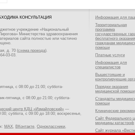
БХОДИМА КОНСУЛЬТАЦИЯ
Информация для пац
Территориальная
юджетное учреждение «Национальный
программа
 Пирогова» Министерства здравоохранения
государственных гар
атериалов сайта полностью или частично
бесплатного оказани
ещено.
гражданам медицинс
помощи
я, д. 70 (
схема проезда
).
464-03-03
.
Платные услуги
Информация для
специалистов
Вышестоящие и
контролирующие орг
тница, с 08:00 до 21:00; суббота-
Порядки оказания
медицинской помощи
к-пятница, с 08:00 до 21:00; суббота-
Стандарты медицинс
помощи
ический центр КДЦ «Измайловский»
—
Клинические рекоме
:00; суббота, с 09:00 до 18:00; воскресенье,
Сайт Федерального ц
медицины катастроф
ях:
MAX
,
ВКонтакте
,
Одноклассники
,
Сайт журнала «Вестн
Национального медик