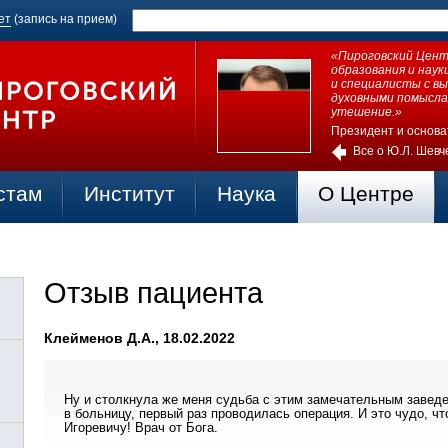
ет
(запись на прием)
«Пироговский Центр
образования и нау
и специалисты с в
духовными помысла
утешение.»
Президент и основа
Все о Ю.Л. Шевч
стам
Институт
Наука
О Центре
Отзыв пациента
Клейменов Д.А., 18.02.2022
Ну и столкнула же меня судьба с этим замечательным завед
в больницу, первый раз проводилась операция. И это чудо, ч
Игоревичу! Врач от Бога.