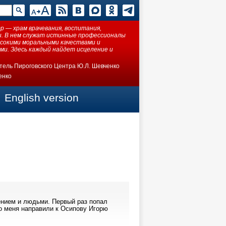
 — храм врачевания, воспитания,
ки. В нем служат истинные профессионалы
ысокими моральными качествами и
ми. Здесь каждый найдет исцеление и
тель Пироговского Центра Ю.Л. Шевченко
енко
English version
ением и людьми. Первый раз попал
то меня направили к Осипову Игорю