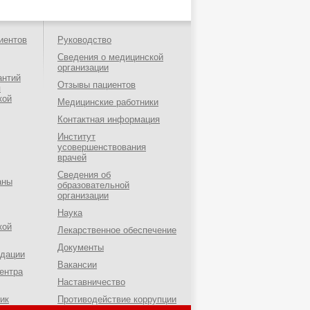
иентов
Руководство
Сведения о медицинской
организации
антий
Отзывы пациентов
я
кой
Медицинские работники
Контактная информация
Институт
усовершенствования
врачей
Сведения об
аны
образовательной
организации
Наука
кой
Лекарственное обеспечение
Документы
ндации
Вакансии
ентра
Наставничество
ик
Противодействие коррупции
о-