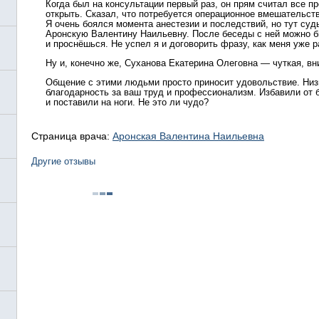
Когда был на консультации первый раз, он прям считал все пр
открыть. Сказал, что потребуется операционное вмешательство
Я очень боялся момента анестезии и последствий, но тут су
Аронскую Валентину Наильевну. После беседы с ней можно б
и проснёшься. Не успел я и договорить фразу, как меня уже 
Ну и, конечно же, Суханова Екатерина Олеговна — чуткая, в
Общение с этими людьми просто приносит удовольствие. Низ
благодарность за ваш труд и профессионализм. Избавили от 
и поставили на ноги. Не это ли чудо?
Страница врача:
Аронская Валентина Наильевна
Другие отзывы