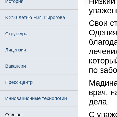
Низкий 
История
уважен
К 210-летию Н.И. Пирогова
Свои с
Одения
Структура
благод
лечени
Лицензии
которы
Вакансии
по заб
Мадина
Пресс-центр
врач, 
Инновационные технологии
дела.
С уваж
Отзывы