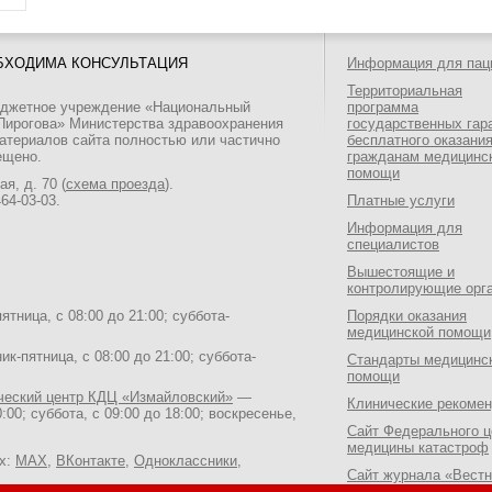
БХОДИМА КОНСУЛЬТАЦИЯ
Информация для пац
Территориальная
юджетное учреждение «Национальный
программа
 Пирогова» Министерства здравоохранения
государственных гар
атериалов сайта полностью или частично
бесплатного оказани
ещено.
гражданам медицинс
помощи
я, д. 70 (
схема проезда
).
464-03-03
.
Платные услуги
Информация для
специалистов
Вышестоящие и
контролирующие орг
тница, с 08:00 до 21:00; суббота-
Порядки оказания
медицинской помощи
к-пятница, с 08:00 до 21:00; суббота-
Стандарты медицинс
помощи
ический центр КДЦ «Измайловский»
—
Клинические рекоме
:00; суббота, с 09:00 до 18:00; воскресенье,
Сайт Федерального ц
медицины катастроф
ях:
MAX
,
ВКонтакте
,
Одноклассники
,
Сайт журнала «Вестн
Национального медик