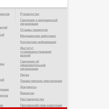
иентов
Руководство
Сведения о медицинской
организации
антий
Отзывы пациентов
я
кой
Медицинские работники
Контактная информация
Институт
усовершенствования
врачей
Сведения об
аны
образовательной
организации
Наука
кой
Лекарственное обеспечение
Документы
ндации
Вакансии
ентра
Наставничество
ик
Противодействие коррупции
о-