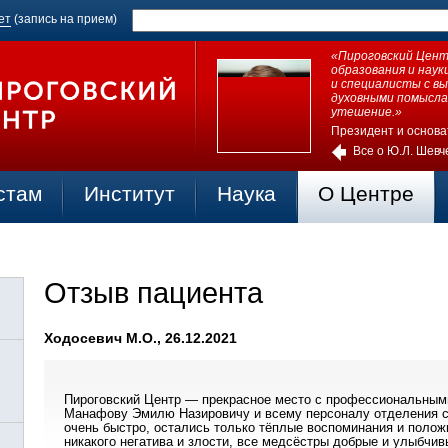
ет
(запись на прием)
«Пироговский Центр
образования и нау
и специалисты с в
духовными помысла
утешение.»
Президент и основа
Все о Ю.Л. Шевч
стам
Институт
Наука
О Центре
Отзыв пациента
Ходосевич М.О., 26.12.2021
Пироговский Центр — прекрасное место с профессиональным
Манафову Эмилю Назировичу и всему персоналу отделения со
очень быстро, остались только тёплые воспоминания и полож
никакого негатива и злости, все медсёстры добрые и улыбчи