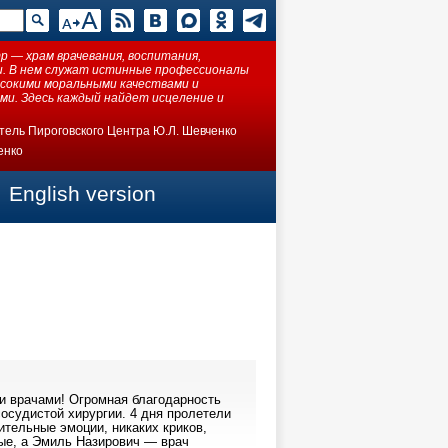
 — храм врачевания, воспитания,
ки. В нем служат истинные профессионалы
ысокими моральными качествами и
ми. Здесь каждый найдет исцеление и
тель Пироговского Центра Ю.Л. Шевченко
енко
English version
и врачами! Огромная благодарность
судистой хирургии. 4 дня пролетели
ительные эмоции, никаких криков,
вые, а Эмиль Назирович — врач