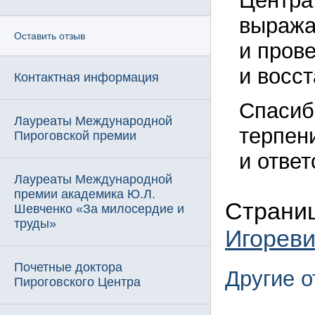
Центра
выража
Оставить отзыв
и пров
и восс
Контактная информация
Спасибо
Лауреаты Международной
терпен
Пироговской премии
и ответ
Лауреаты Международной
премии академика Ю.Л.
Страниц
Шевченко «За милосердие и
труды»
Игорев
Почетные доктора
Другие 
Пироговского Центра