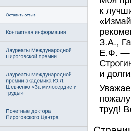
Моя пр
к лучш
Оставить отзыв
«Измай
рекоме
Контактная информация
З.А., Г
Лауреаты Международной
Е.Ф. — 
Пироговской премии
Строги
и долги
Лауреаты Международной
премии академика Ю.Л.
Уважае
Шевченко «За милосердие и
труды»
пожалу
труд! В
Почетные доктора
Пироговского Центра
Страни