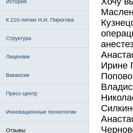
Хочу в
История
Маслен
К 210-летию Н.И. Пирогова
Кузнец
операц
Структура
анесте
Анаста
Лицензии
Ирине 
Попово
Вакансии
Владис
Пресс-центр
Никола
Силкин
Инновационные технологии
Анаста
Чернов
Отзывы