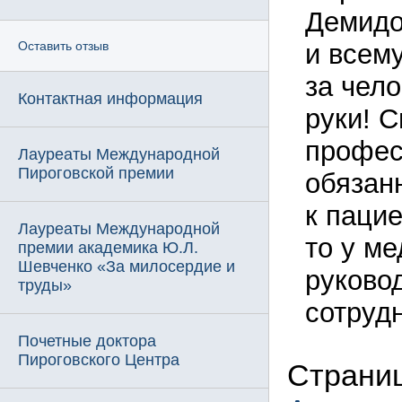
Демидо
и всем
Оставить отзыв
за чел
Контактная информация
руки! С
профес
Лауреаты Международной
Пироговской премии
обязан
к пацие
Лауреаты Международной
то у м
премии академика Ю.Л.
Шевченко «За милосердие и
руково
труды»
сотруд
Почетные доктора
Пироговского Центра
Страни