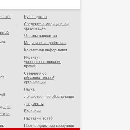
иентов
Руководство
Сведения о медицинской
организации
антий
Отзывы пациентов
я
кой
Медицинские работники
Контактная информация
Институт
усовершенствования
врачей
Сведения об
аны
образовательной
организации
Наука
кой
Лекарственное обеспечение
Документы
ндации
Вакансии
ентра
Наставничество
ик
Противодействие коррупции
о-