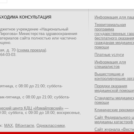
БХОДИМА КОНСУЛЬТАЦИЯ
Информация для пац
Территориальная
юджетное учреждение «Национальный
программа
 Пирогова» Министерства здравоохранения
государственных гар
атериалов сайта полностью или частично
бесплатного оказани
ещено.
гражданам медицинс
помощи
я, д. 70 (
схема проезда
).
464-03-03
.
Платные услуги
Информация для
специалистов
Вышестоящие и
контролирующие орг
тница, с 08:00 до 21:00; суббота-
Порядки оказания
медицинской помощи
к-пятница, с 08:00 до 21:00; суббота-
Стандарты медицинс
помощи
ический центр КДЦ «Измайловский»
—
Клинические рекоме
:00; суббота, с 09:00 до 18:00; воскресенье,
Сайт Федерального ц
медицины катастроф
ях:
MAX
,
ВКонтакте
,
Одноклассники
,
Сайт журнала «Вестн
Национального медик