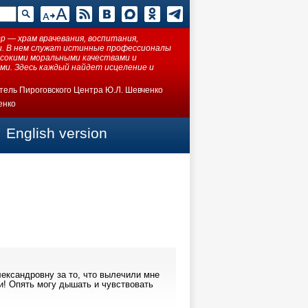
 — храм врачевания, воспитания,
ки. В нем служат истинные профессионалы
ысокими моральными качествами и
ми. Здесь каждый найдет исцеление и
тель Пироговского Центра Ю.Л. Шевченко
енко
English version
ександровну за то, что вылечили мне
и! Опять могу дышать и чувствовать