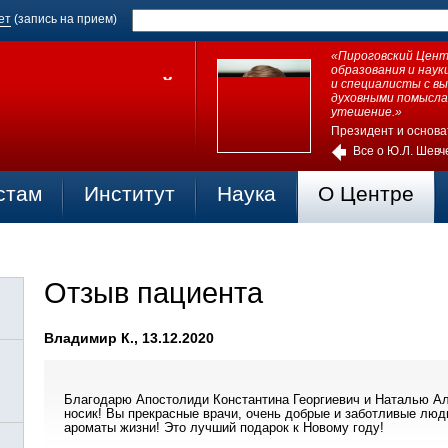
ет
(запись на прием)
«Пироговский Центр
образования и нау
и специалисты с в
духовными помысла
утешение.»
Президент и основа
Все о Ю.Л. Шевч
стам
Институт
Наука
О Центре
Отзыв пациента
Владимир К., 13.12.2020
Благодарю Апостолиди Константина Георгиевич и Наталью Ал
носик! Вы прекрасные врачи, очень добрые и заботливые люд
ароматы жизни! Это лучший подарок к Новому году!