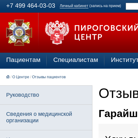
+7 499 464-03-03
Личный кабинет
(запись на прием)
Пациентам
Специалистам
Институ
/
О Центре
/
Отзывы пациентов
Отзыв
Руководство
Гарайши
Сведения о медицинской
организации