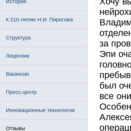
Хочу в
История
нейрох
К 210-летию Н.И. Пирогова
Владим
отделе
Структура
за про
Эпи оч
Лицензии
головно
пребыв
Вакансии
был оч
Пресс-центр
все он
Особен
Инновационные технологии
Алексе
операц
Отзывы