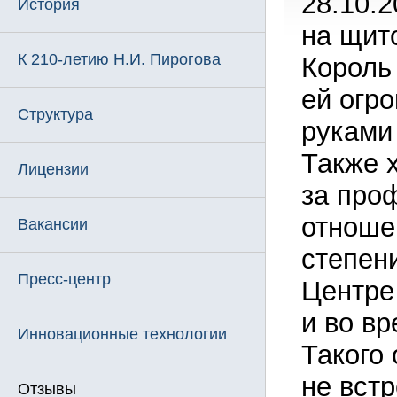
28.10.
История
на щит
К 210-летию Н.И. Пирогова
Король
ей огро
Структура
руками
Также 
Лицензии
за про
отношен
Вакансии
степен
Пресс-центр
Центре 
и во в
Инновационные технологии
Такого
не вст
Отзывы