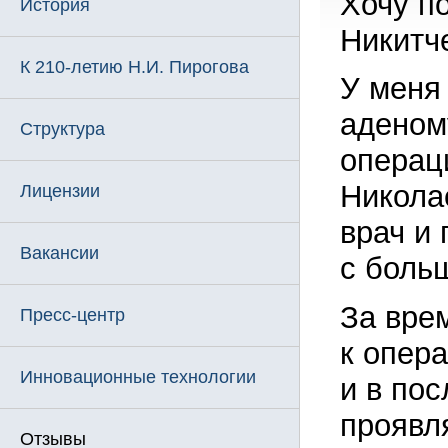
Хочу п
История
Никитч
К 210-летию Н.И. Пирогова
У меня
аденом
Структура
операц
Никола
Лицензии
врач и
Вакансии
с боль
За вре
Пресс-центр
к опер
Инновационные технологии
и в по
проявл
Отзывы