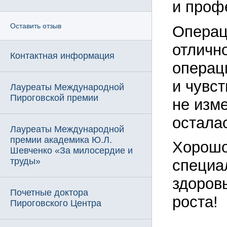
и проф
Оставить отзыв
Операц
отличн
Контактная информация
операц
и чувс
Лауреаты Международной
Пироговской премии
не изм
остала
Лауреаты Международной
премии академика Ю.Л.
Хорошо
Шевченко «За милосердие и
труды»
специа
здоров
Почетные доктора
роста!
Пироговского Центра