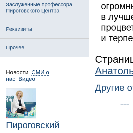
огромн
Заслуженные профессора
Пироговского Центра
в лучше
процве
Реквизиты
и терп
Прочее
Страниц
Анатол
Новости
СМИ о
нас
Видео
Другие 
Пироговский