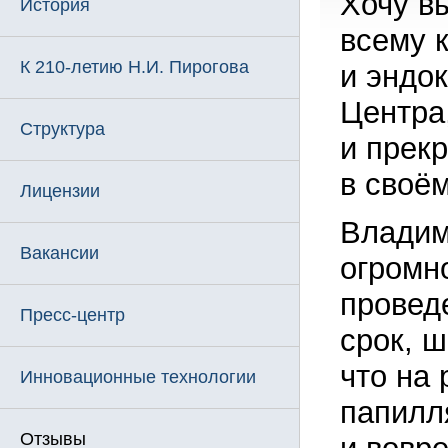
Хочу в
История
всему 
К 210-летию Н.И. Пирогова
и эндо
Центра
Структура
и прек
в своё
Лицензии
Владим
Вакансии
огромн
провед
Пресс-центр
срок, ш
что на
Инновационные технологии
папилл
Отзывы