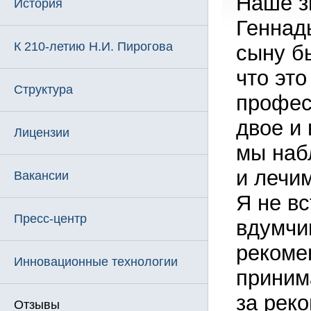
Наше з
История
Геннад
К 210-летию Н.И. Пирогова
сыну б
что это
Структура
профес
двое и 
Лицензии
мы наб
и лечим
Вакансии
Я не вс
Пресс-центр
вдумчив
рекоме
Инновационные технологии
приним
за рек
Отзывы