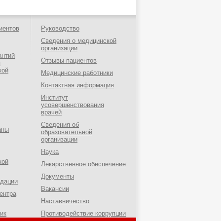
иентов
Руководство
Сведения о медицинской
организации
антий
Отзывы пациентов
я
кой
Медицинские работники
Контактная информация
Институт
усовершенствования
врачей
Сведения об
аны
образовательной
организации
Наука
кой
Лекарственное обеспечение
Документы
ндации
Вакансии
ентра
Наставничество
ик
Противодействие коррупции
о-