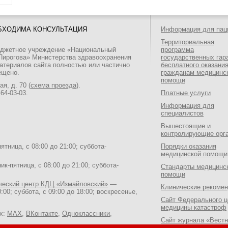
БХОДИМА КОНСУЛЬТАЦИЯ
Информация для пац
Территориальная
юджетное учреждение «Национальный
программа
 Пирогова» Министерства здравоохранения
государственных гар
атериалов сайта полностью или частично
бесплатного оказани
ещено.
гражданам медицинс
помощи
я, д. 70 (
схема проезда
).
464-03-03
.
Платные услуги
Информация для
специалистов
Вышестоящие и
контролирующие орг
тница, с 08:00 до 21:00; суббота-
Порядки оказания
медицинской помощи
к-пятница, с 08:00 до 21:00; суббота-
Стандарты медицинс
помощи
ический центр КДЦ «Измайловский»
—
Клинические рекоме
:00; суббота, с 09:00 до 18:00; воскресенье,
Сайт Федерального ц
медицины катастроф
ях:
MAX
,
ВКонтакте
,
Одноклассники
,
Сайт журнала «Вестн
Национального медик