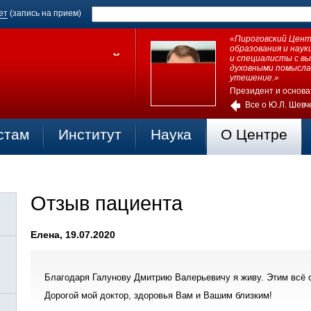
ет
(запись на прием)
«Пироговский Центр
образования и нау
и специалисты с в
духовными помысла
утешение.»
Президент и основа
Все о Ю.Л. Шевч
стам
Институт
Наука
О Центре
Отзыв пациента
Елена, 19.07.2020
Благодаря Галунову Дмитрию Валерьевичу я живу. Этим всё с
Дорогой мой доктор, здоровья Вам и Вашим близким!