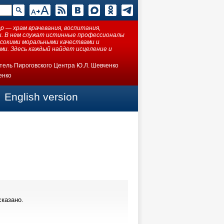
 — храм врачевания, воспитания,
ки. В нем служат истинные профессионалы
ысокими моральными качествами и
ми. Здесь каждый найдет исцеление и
тель Пироговского Центра Ю.Л. Шевченко
енко
English version
казано.