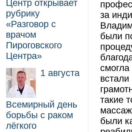
Центр открывает
профес
рубрику
за инд
«Разговор с
Владим
врачом
были п
Пироговского
процед
Центра»
благод
смогла
1 августа
встали 
грамот
такие т
Всемирный день
массаж
борьбы с раком
были к
лёгкого
реабил