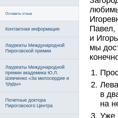
Загоро
любимы
Оставить отзыв
Игорев
Павел,
Контактная информация
и Игор
Лауреаты Международной
мы дост
Пироговской премии
конечн
Лауреаты Международной
Прос
премии академика Ю.Л.
Шевченко «За милосердие и
Лева
труды»
в дв
Почетные доктора
на н
Пироговского Центра
Уже 