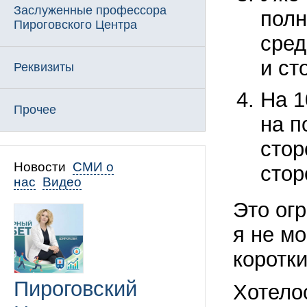
Заслуженные профессора
полн
Пироговского Центра
сред
и ст
Реквизиты
На 1
Прочее
на п
стор
Новости
СМИ о
стор
нас
Видео
Это огр
я не мо
коротки
Пироговский
Хотело