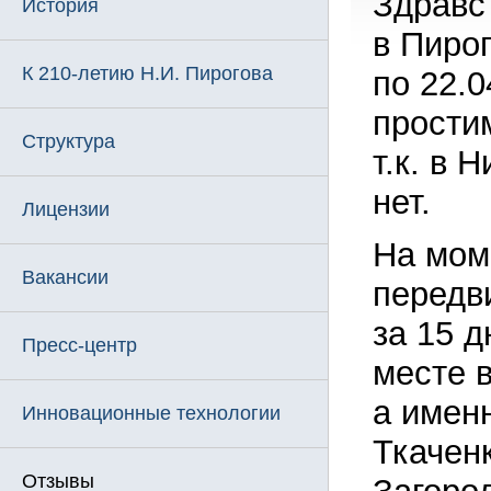
Здравс
История
в Пиро
К 210-летию Н.И. Пирогова
по 22.0
прости
Структура
т.к. в
нет.
Лицензии
На мом
Вакансии
передви
за 15 
Пресс-центр
месте 
а имен
Инновационные технологии
Ткачен
Отзывы