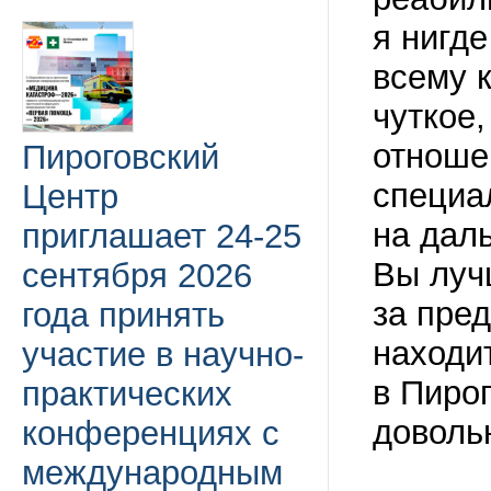
я нигд
всему 
чуткое
отноше
Пироговский
специа
Центр
на дал
приглашает 24-25
Вы луч
сентября 2026
за пре
года принять
находит
участие в научно-
в Пиро
практических
доволь
конференциях с
международным