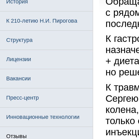
Обраща
История
с рядо
К 210-летию Н.И. Пирогова
послед
К гастр
Структура
назнач
+ диет
Лицензии
но реш
Вакансии
К трав
Сергею
Пресс-центр
колена
Инновационные технологии
только 
инъекц
Отзывы