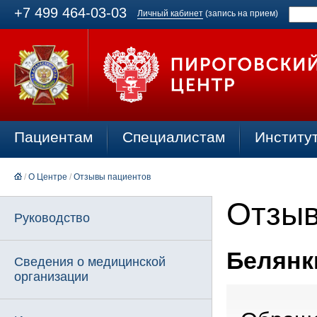
+7 499 464-03-03
Личный кабинет
(запись на прием)
Пациентам
Специалистам
Институ
/
О Центре
/
Отзывы пациентов
Отзыв
Руководство
Белянки
Сведения о медицинской
организации