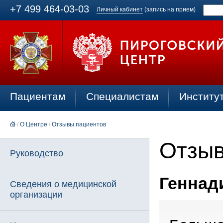
+7 499 464-03-03
Личный кабинет
(запись на прием)
Пациентам
Специалистам
Институ
/
О Центре
/
Отзывы пациентов
Отзыв
Руководство
Геннади
Сведения о медицинской
организации