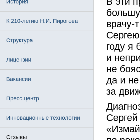
В эти 
История
большу
К 210-летию Н.И. Пирогова
врачу-
Сергею
Структура
году я 
и непри
Лицензии
не бояс
да и н
Вакансии
за дви
Пресс-центр
Диагно
Сергей
Инновационные технологии
«Измай
Отзывы