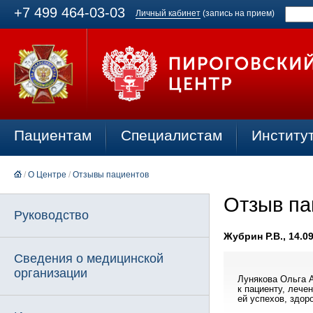
+7 499 464-03-03
Личный кабинет
(запись на прием)
Пациентам
Специалистам
Институ
/
О Центре
/
Отзывы пациентов
Отзыв па
Руководство
Жубрин Р.В., 14.0
Сведения о медицинской
организации
Лунякова Ольга 
к пациенту, лече
ей успехов, здор