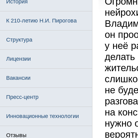
Огромн
История
нейрох
К 210-летию Н.И. Пирогова
Владим
он про
Структура
у неё р
делать 
Лицензии
жительс
слишко
Вакансии
не буде
Пресс-центр
разгов
на конс
Инновационные технологии
нужно 
вероятн
Отзывы