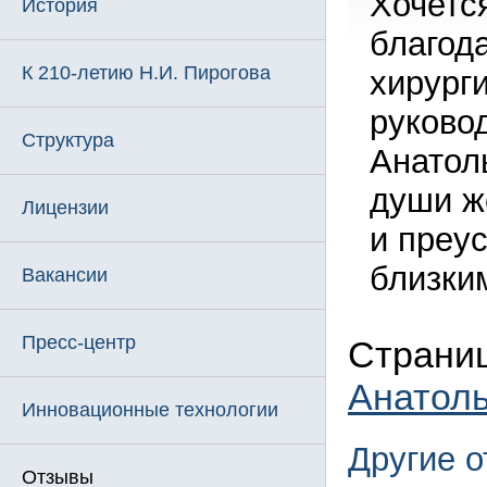
Хочетс
История
благод
К 210-летию Н.И. Пирогова
хирург
руково
Структура
Анатол
души ж
Лицензии
и преу
близки
Вакансии
Пресс-центр
Страниц
Анатол
Инновационные технологии
Другие 
Отзывы