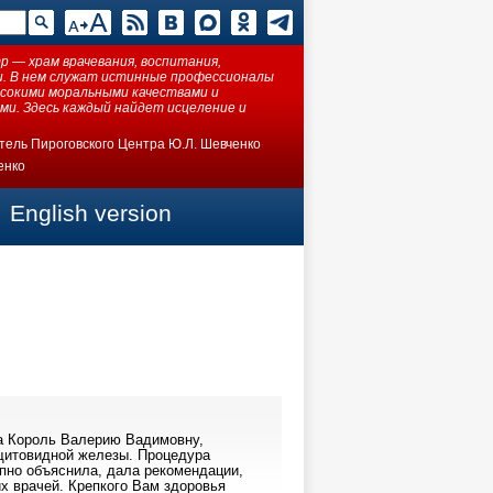
 — храм врачевания, воспитания,
ки. В нем служат истинные профессионалы
ысокими моральными качествами и
ми. Здесь каждый найдет исцеление и
тель Пироговского Центра Ю.Л. Шевченко
енко
English version
га Король Валерию Вадимовну,
 щитовидной железы. Процедура
упно объяснила, дала рекомендации,
х врачей. Крепкого Вам здоровья