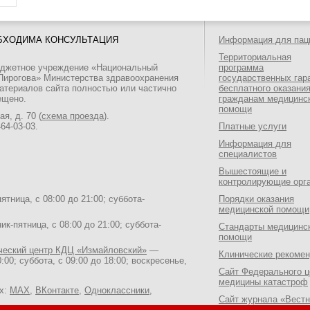
БХОДИМА КОНСУЛЬТАЦИЯ
Информация для пац
Территориальная
юджетное учреждение «Национальный
программа
 Пирогова» Министерства здравоохранения
государственных гар
атериалов сайта полностью или частично
бесплатного оказани
ещено.
гражданам медицинс
помощи
я, д. 70 (
схема проезда
).
464-03-03
.
Платные услуги
Информация для
специалистов
Вышестоящие и
контролирующие орг
тница, с 08:00 до 21:00; суббота-
Порядки оказания
медицинской помощи
к-пятница, с 08:00 до 21:00; суббота-
Стандарты медицинс
помощи
ический центр КДЦ «Измайловский»
—
Клинические рекоме
:00; суббота, с 09:00 до 18:00; воскресенье,
Сайт Федерального ц
медицины катастроф
ях:
MAX
,
ВКонтакте
,
Одноклассники
,
Сайт журнала «Вестн
Национального медик