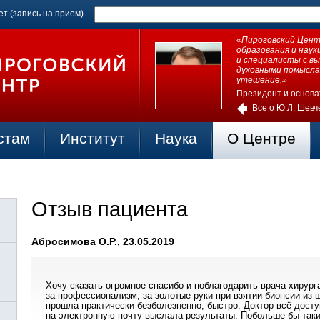
ет
(запись на прием)
«Пироговский Центр
образования и нау
и специалисты с в
духовными помысла
утешение.»
Президент и основа
Все о Ю.Л. Шевч
стам
Институт
Наука
О Центре
Отзыв пациента
Абросимова О.Р., 23.05.2019
Хочу сказать огромное спасибо и поблагодарить врача-хирур
за профессионализм, за золотые руки при взятии биопсии из
прошла практически безболезненно, быстро. Доктор всё дост
на электронную почту выслала результаты. Побольше бы таки